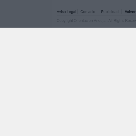
Aviso Legal
Contacto
Publicidad
Volver
Copyright Orientacion Andujar. All Rights Rese