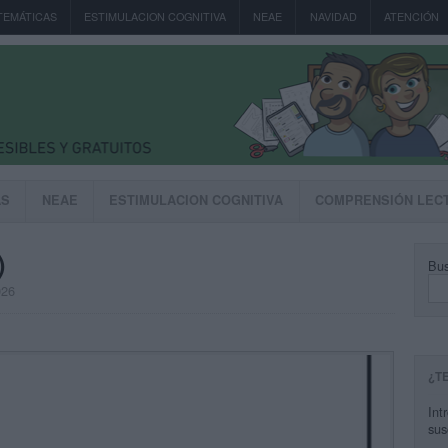
TEMÁTICAS
ESTIMULACION COGNITIVA
NEAE
NAVIDAD
ATENCIÓN
AS
NEAE
ESTIMULACION COGNITIVA
COMPRENSIÓN LEC
)
Bus
026
¿T
Int
sus