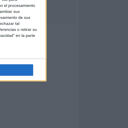
bo el procesamiento
cambiar sus
esamiento de sus
echazar tal
erencias o retirar su
vacidad" en la parte