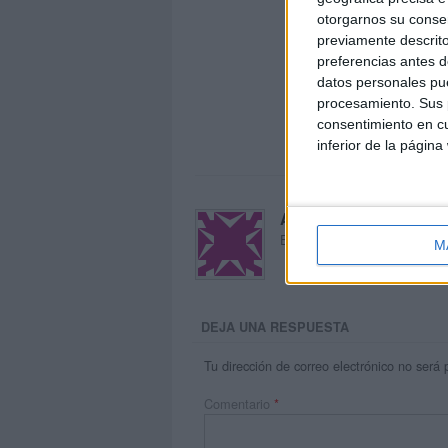
otorgarnos su conse
previamente descrito
preferencias antes d
datos personales pue
procesamiento. Sus p
consentimiento en cu
inferior de la página
Acerca de María Oliva
El autor no ha proporcionado
M
DEJA UNA RESPUESTA
Tu dirección de correo electrónico no será 
Comentario
*