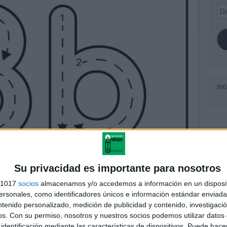
Dir
de
ema
SI
FA
Su privacidad es importante para nosotros
s 1017
socios
almacenamos y/o accedemos a información en un disposit
sonales, como identificadores únicos e información estándar enviada 
ntenido personalizado, medición de publicidad y contenido, investigaci
os.
Con su permiso, nosotros y nuestros socios podemos utilizar datos 
identificación mediante las características de dispositivos. Puede hacer