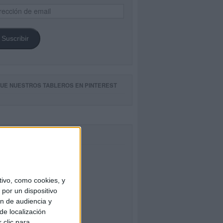
ección
il
Suscribir
GUE NUESTROS TABLEROS EN PINTEREST
CEBOOK
ivo, como cookies, y
por un dispositivo
ón de audiencia y
de localización
 clic para