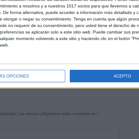
ntimiento a nosotros y a nuestros 1017 socios para que llevemos a ca
. De forma alternativa, puede acceder a información más detallada y 
e otorgar o negar su consentimiento.
Tenga en cuenta que algún proc
de no requerir de su consentimiento, pero usted tiene el derecho de r
referencias se aplicarán solo a este sitio web. Puede cambiar sus pref
alquier momento volviendo a este sitio y haciendo clic en el botón "Pri
 web.
res
 ninguna información.
ÁS OPCIONES
ACEPTO
publicada.
Los campos obligatorios están marcados con
*