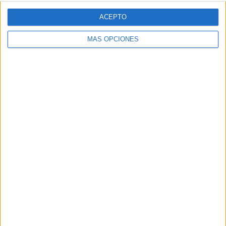
Web
ACEPTO
MÁS OPCIONES
Buscar
Buscar
¿TE GUSTA NUESTRO MATERIAL?