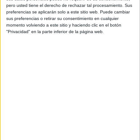
pero usted tiene el derecho de rechazar tal procesamiento. Sus
preferencias se aplicarán solo a este sitio web. Puede cambiar
Acerca de María Olivares
sus preferencias o retirar su consentimiento en cualquier
El autor no ha proporcionado ninguna información.
momento volviendo a este sitio y haciendo clic en el botón
"Privacidad" en la parte inferior de la página web.
1 COMENTARIO
lorena
Publicado
8 julio, 2026 a las 4:44 PM
exelente trabajo
RESPONDER
DEJA UNA RESPUESTA
Tu dirección de correo electrónico no será