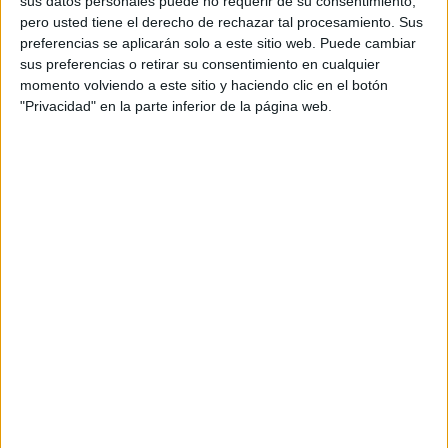
sus datos personales puede no requerir de su consentimiento,
pero usted tiene el derecho de rechazar tal procesamiento. Sus
preferencias se aplicarán solo a este sitio web. Puede cambiar
sus preferencias o retirar su consentimiento en cualquier
momento volviendo a este sitio y haciendo clic en el botón
"Privacidad" en la parte inferior de la página web.
Acerca de orientacionandujar
Orientación Andújar no es solo un blog, es la apuesta
personal de dos profesores Ginés y Maribel, que
además de ser pareja, son los encargados de los
contenidos que encontramos dentro del blog y en el
cual, vuelcan la mayor parte del tiempo, que sus tareas
como docentes, y voluntarios en sus meses de verano
les permite.
DEJA UNA RESPUESTA