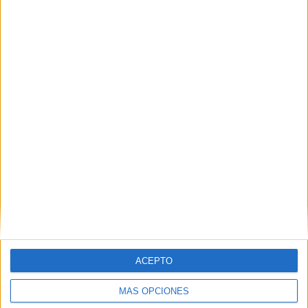
Nombre
*
Correo electrónico
*
Web
ACEPTO
MÁS OPCIONES