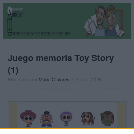
Juego memoria Toy Story
(1)
Publicado por
María Olivares
el 7 julio, 2026