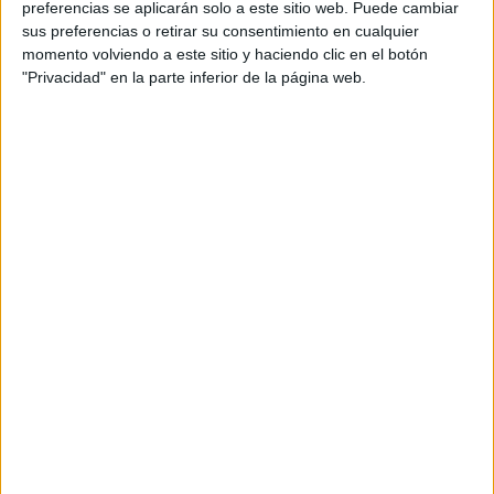
preferencias se aplicarán solo a este sitio web. Puede cambiar
sus preferencias o retirar su consentimiento en cualquier
momento volviendo a este sitio y haciendo clic en el botón
"Privacidad" en la parte inferior de la página web.
Acerca de María Olivares
El autor no ha proporcionado ninguna información.
DEJA UNA RESPUESTA
Tu dirección de correo electrónico no será
publicada.
Los campos obligatorios están marcados
con
*
Comentario
*