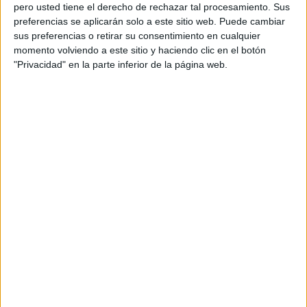
pero usted tiene el derecho de rechazar tal procesamiento. Sus
preferencias se aplicarán solo a este sitio web. Puede cambiar
sus preferencias o retirar su consentimiento en cualquier
momento volviendo a este sitio y haciendo clic en el botón
Acerca de orientacionandujar
"Privacidad" en la parte inferior de la página web.
Orientación Andújar no es solo un blog, es la apuesta
personal de dos profesores Ginés y Maribel, que
además de ser pareja, son los encargados de los
contenidos que encontramos dentro del blog y en el
cual, vuelcan la mayor parte del tiempo, que sus tareas
como docentes, y voluntarios en sus meses de verano
les permite.
DEJA UNA RESPUESTA
Tu dirección de correo electrónico no será
publicada.
Los campos obligatorios están marcados
con
*