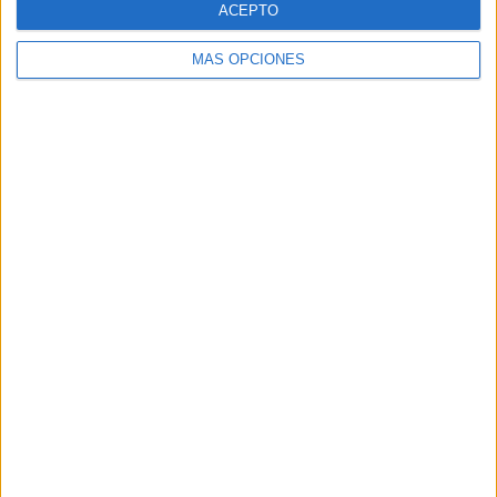
ACEPTO
MÁS OPCIONES
Buscar
Buscar
¿TE GUSTA NUESTRO MATERIAL?
Introduce tu email para unirte a otros
80.864 suscriptores.