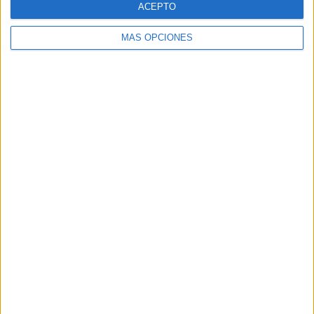
ACEPTO
MÁS OPCIONES
Buscar
Buscar
¿TE GUSTA NUESTRO MATERIAL?
Introduce tu email para unirte a otros
80.862 suscriptores.