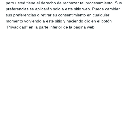
pero usted tiene el derecho de rechazar tal procesamiento. Sus
preferencias se aplicarán solo a este sitio web. Puede cambiar
sus preferencias o retirar su consentimiento en cualquier
momento volviendo a este sitio y haciendo clic en el botón
Acerca de orientacionandujar
"Privacidad" en la parte inferior de la página web.
Orientación Andújar no es solo un blog, es la apuesta
personal de dos profesores Ginés y Maribel, que
además de ser pareja, son los encargados de los
contenidos que encontramos dentro del blog y en el
cual, vuelcan la mayor parte del tiempo, que sus tareas
como docentes, y voluntarios en sus meses de verano
les permite.
DEJA UNA RESPUESTA
Tu dirección de correo electrónico no será
publicada.
Los campos obligatorios están marcados
con
*