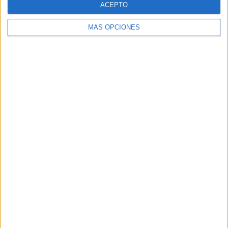
ACEPTO
MÁS OPCIONES
Buscar
Buscar
¿TE GUSTA NUESTRO MATERIAL?
Introduce tu email para unirte a otros
80.860 suscriptores.