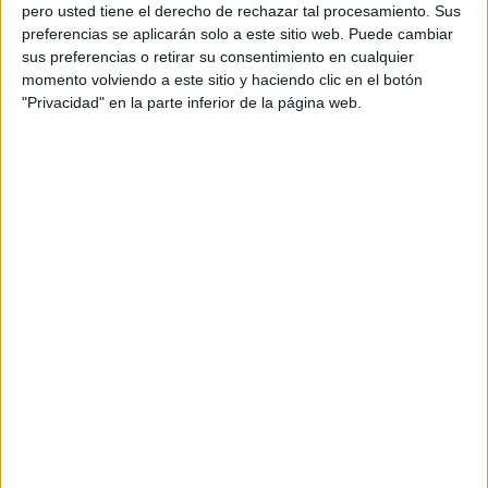
pero usted tiene el derecho de rechazar tal procesamiento. Sus
preferencias se aplicarán solo a este sitio web. Puede cambiar
sus preferencias o retirar su consentimiento en cualquier
momento volviendo a este sitio y haciendo clic en el botón
Acerca de orientacionandujar
"Privacidad" en la parte inferior de la página web.
Orientación Andújar no es solo un blog, es la apuesta
personal de dos profesores Ginés y Maribel, que
además de ser pareja, son los encargados de los
contenidos que encontramos dentro del blog y en el
cual, vuelcan la mayor parte del tiempo, que sus tareas
como docentes, y voluntarios en sus meses de verano
les permite.
DEJA UNA RESPUESTA
Tu dirección de correo electrónico no será
publicada.
Los campos obligatorios están marcados
con
*