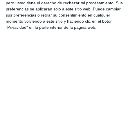
pero usted tiene el derecho de rechazar tal procesamiento. Sus
preferencias se aplicarán solo a este sitio web. Puede cambiar
sus preferencias o retirar su consentimiento en cualquier
momento volviendo a este sitio y haciendo clic en el botón
Acerca de orientacionandujar
"Privacidad" en la parte inferior de la página web.
Orientación Andújar no es solo un blog, es la apuesta
personal de dos profesores Ginés y Maribel, que
además de ser pareja, son los encargados de los
contenidos que encontramos dentro del blog y en el
cual, vuelcan la mayor parte del tiempo, que sus tareas
como docentes, y voluntarios en sus meses de verano
les permite.
DEJA UNA RESPUESTA
Tu dirección de correo electrónico no será
publicada.
Los campos obligatorios están marcados
con
*