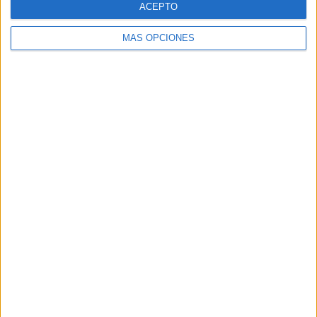
ACEPTO
MÁS OPCIONES
Buscar
Buscar
¿TE GUSTA NUESTRO MATERIAL?
Introduce tu email para unirte a otros
80.860 suscriptores.