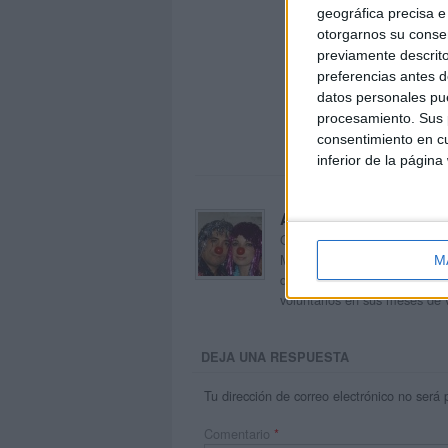
geográfica precisa e 
otorgarnos su conse
previamente descrito
preferencias antes d
datos personales pue
procesamiento. Sus p
consentimiento en cu
inferior de la página
Acerca de orientacion
Orientación Andújar no es sol
Maribel, que además de ser p
M
dentro del blog y en el cual,
voluntarios en sus meses de 
DEJA UNA RESPUESTA
Tu dirección de correo electrónico no será 
Comentario
*