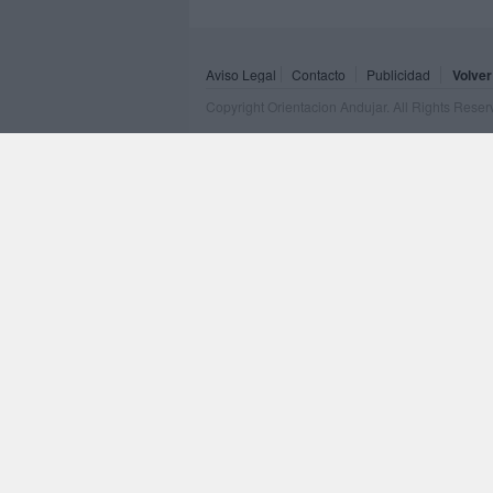
Aviso Legal
Contacto
Publicidad
Volver
Copyright Orientacion Andujar. All Rights Rese