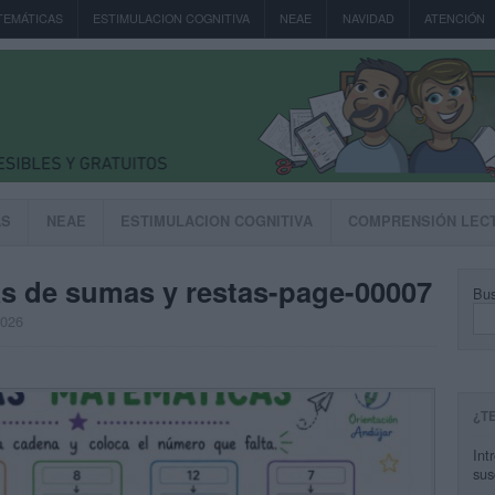
TEMÁTICAS
ESTIMULACION COGNITIVA
NEAE
NAVIDAD
ATENCIÓN
AS
NEAE
ESTIMULACION COGNITIVA
COMPRENSIÓN LEC
s de sumas y restas-page-00007
Bus
2026
¿T
Int
sus