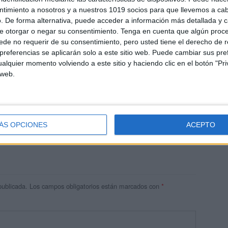
ntimiento a nosotros y a nuestros 1019 socios para que llevemos a ca
. De forma alternativa, puede acceder a información más detallada y 
e otorgar o negar su consentimiento.
Tenga en cuenta que algún proc
de no requerir de su consentimiento, pero usted tiene el derecho de r
referencias se aplicarán solo a este sitio web. Puede cambiar sus pref
alquier momento volviendo a este sitio y haciendo clic en el botón "Pri
 web.
res
 ninguna información.
ÁS OPCIONES
ACEPTO
publicada.
Los campos obligatorios están marcados con
*