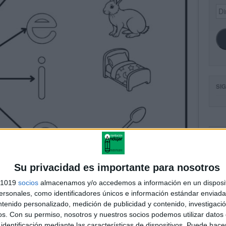
Dir
de
ema
SI
FA
Su privacidad es importante para nosotros
s 1019
socios
almacenamos y/o accedemos a información en un disposit
sonales, como identificadores únicos e información estándar enviada 
ntenido personalizado, medición de publicidad y contenido, investigaci
os.
Con su permiso, nosotros y nuestros socios podemos utilizar datos 
identificación mediante las características de dispositivos. Puede hacer