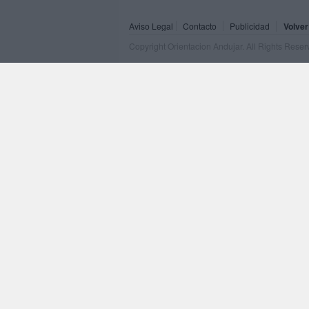
Aviso Legal
Contacto
Publicidad
Volver
Copyright Orientacion Andujar. All Rights Rese