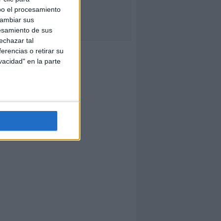
bo el procesamiento
cambiar sus
esamiento de sus
echazar tal
erencias o retirar su
vacidad" en la parte