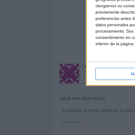
otorgarnos su conse
previamente descrito
preferencias antes d
datos personales pue
procesamiento. Sus p
consentimiento en cu
inferior de la página
Acerca de María Oliva
El autor no ha proporcionado
M
DEJA UNA RESPUESTA
Tu dirección de correo electrónico no será 
Comentario
*