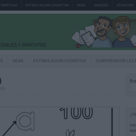
TEMÁTICAS
ESTIMULACION COGNITIVA
NEAE
NAVIDAD
ATENCIÓN
AS
NEAE
ESTIMULACION COGNITIVA
COMPRENSIÓN LEC
)
Bus
026
¿T
Int
sus