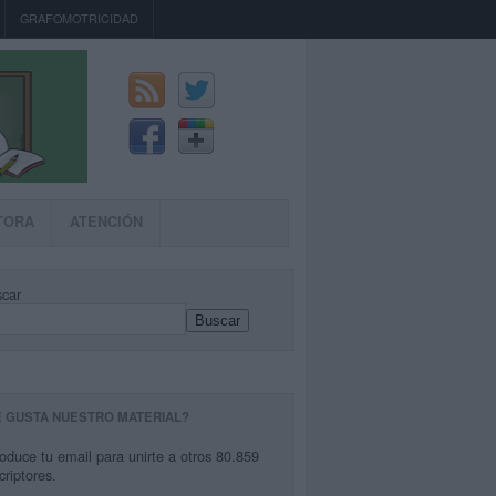
GRAFOMOTRICIDAD
TORA
ATENCIÓN
car
Buscar
E GUSTA NUESTRO MATERIAL?
roduce tu email para unirte a otros 80.859
criptores.