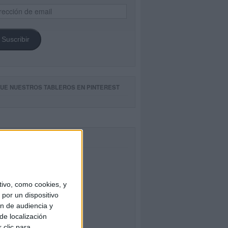
ección
il
Suscribir
GUE NUESTROS TABLEROS EN PINTEREST
CEBOOK
ivo, como cookies, y
por un dispositivo
ón de audiencia y
de localización
 clic para