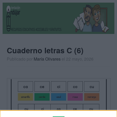
Cuaderno letras C (6)
Publicado por
María Olivares
el 22 mayo, 2026