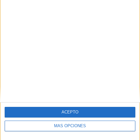
Nombre
*
Correo electrónico
*
Web
ACEPTO
MÁS OPCIONES