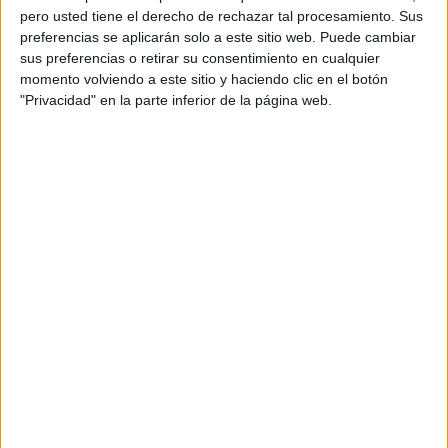
pero usted tiene el derecho de rechazar tal procesamiento. Sus
preferencias se aplicarán solo a este sitio web. Puede cambiar
sus preferencias o retirar su consentimiento en cualquier
momento volviendo a este sitio y haciendo clic en el botón
"Privacidad" en la parte inferior de la página web.
Acerca de orientacionandujar
Orientación Andújar no es solo un blog, es la apuesta
personal de dos profesores Ginés y Maribel, que
además de ser pareja, son los encargados de los
contenidos que encontramos dentro del blog y en el
cual, vuelcan la mayor parte del tiempo, que sus tareas
como docentes, y voluntarios en sus meses de verano
les permite.
DEJA UNA RESPUESTA
Tu dirección de correo electrónico no será