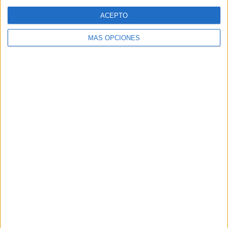
Web
ACEPTO
MÁS OPCIONES
Buscar
Buscar
¿TE GUSTA NUESTRO MATERIAL?