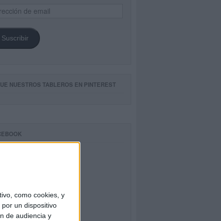
ección
il
Suscribir
GUE NUESTROS TABLEROS EN PINTEREST
CEBOOK
ivo, como cookies, y
por un dispositivo
ón de audiencia y