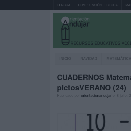
LENGUA
COMPRENSIÓN LECTORA
MA
INICIO
NAVIDAD
MATEMÁTIC
CUADERNOS Matemá
pictosVERANO (24)
Publicado por
orientacionandujar
el 8 julio, 