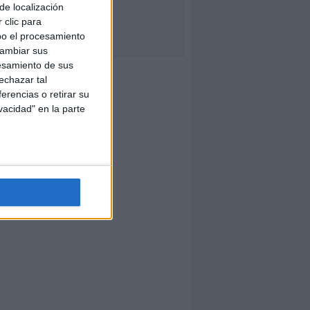
de localización
 clic para
bo el procesamiento
cambiar sus
esamiento de sus
echazar tal
erencias o retirar su
vacidad" en la parte