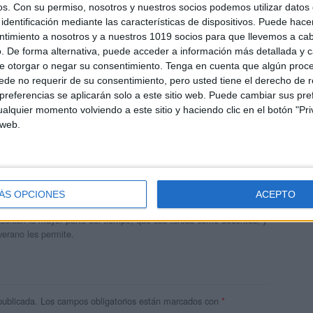
os.
Con su permiso, nosotros y nuestros socios podemos utilizar datos 
identificación mediante las características de dispositivos. Puede hacer
ntimiento a nosotros y a nuestros 1019 socios para que llevemos a ca
. De forma alternativa, puede acceder a información más detallada y 
e otorgar o negar su consentimiento.
Tenga en cuenta que algún proc
de no requerir de su consentimiento, pero usted tiene el derecho de r
referencias se aplicarán solo a este sitio web. Puede cambiar sus pref
alquier momento volviendo a este sitio y haciendo clic en el botón "Pri
 web.
andujar
o un blog, es la apuesta personal de dos profesores Ginés y
ÁS OPCIONES
ACEPTO
areja, son los encargados de los contenidos que encontramos
 vuelcan la mayor parte del tiempo, que sus tareas como docentes, y
verano les permite.
publicada.
Los campos obligatorios están marcados con
*