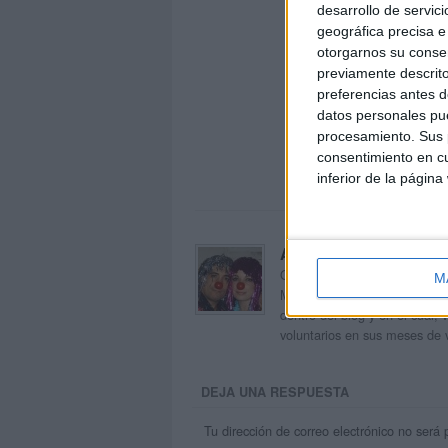
desarrollo de servici
geográfica precisa e 
otorgarnos su conse
previamente descrito
preferencias antes d
datos personales pue
procesamiento. Sus p
consentimiento en cu
inferior de la página
Acerca de orientacion
Orientación Andújar no es sol
M
Maribel, que además de ser p
dentro del blog y en el cual,
voluntarios en sus meses de 
DEJA UNA RESPUESTA
Tu dirección de correo electrónico no será 