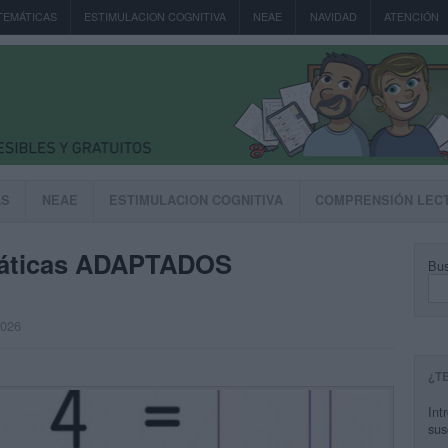
TEMÁTICAS
ESTIMULACION COGNITIVA
NEAE
NAVIDAD
ATENCIÓN
AS
NEAE
ESTIMULACION COGNITIVA
COMPRENSIÓN LEC
ticas ADAPTADOS
Bus
2026
¿T
Int
sus