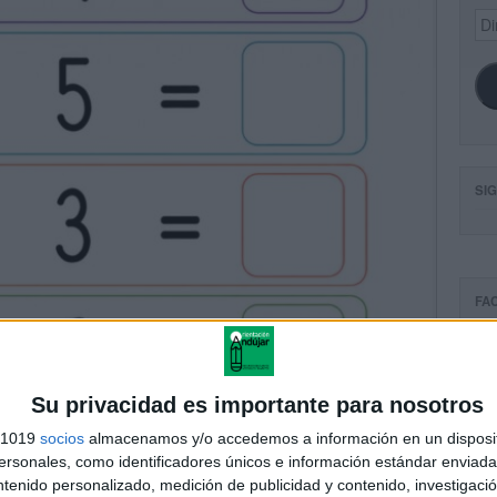
Dir
de
ema
SI
FA
Su privacidad es importante para nosotros
s 1019
socios
almacenamos y/o accedemos a información en un disposit
sonales, como identificadores únicos e información estándar enviada 
ntenido personalizado, medición de publicidad y contenido, investigaci