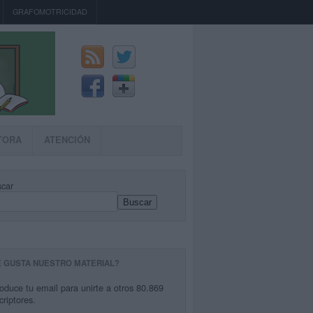
GRAFOMOTRICIDAD
TORA
ATENCIÓN
car
Buscar
E GUSTA NUESTRO MATERIAL?
roduce tu email para unirte a otros 80.869
criptores.