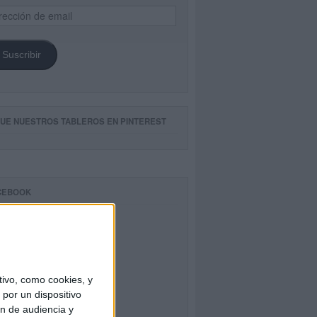
ección
il
Suscribir
GUE NUESTROS TABLEROS EN PINTEREST
CEBOOK
ivo, como cookies, y
por un dispositivo
ón de audiencia y