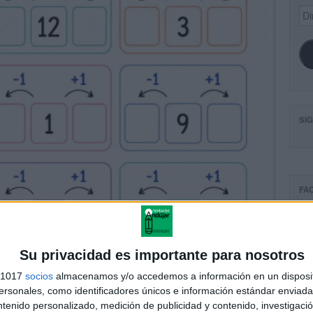
Dir
de
ema
SI
FA
Su privacidad es importante para nosotros
s 1017
socios
almacenamos y/o accedemos a información en un disposit
sonales, como identificadores únicos e información estándar enviada 
ntenido personalizado, medición de publicidad y contenido, investigaci