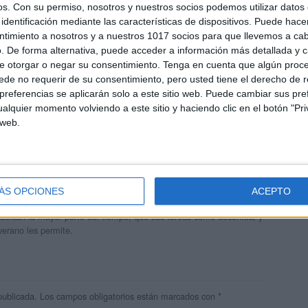
os.
Con su permiso, nosotros y nuestros socios podemos utilizar datos 
identificación mediante las características de dispositivos. Puede hacer
ntimiento a nosotros y a nuestros 1017 socios para que llevemos a ca
. De forma alternativa, puede acceder a información más detallada y 
e otorgar o negar su consentimiento.
Tenga en cuenta que algún proc
de no requerir de su consentimiento, pero usted tiene el derecho de r
referencias se aplicarán solo a este sitio web. Puede cambiar sus pref
alquier momento volviendo a este sitio y haciendo clic en el botón "Pri
 web.
andujar
o un blog, es la apuesta personal de dos profesores Ginés y
ÁS OPCIONES
ACEPTO
areja, son los encargados de los contenidos que encontramos
 vuelcan la mayor parte del tiempo, que sus tareas como docentes, y
verano les permite.
publicada.
Los campos obligatorios están marcados con
*