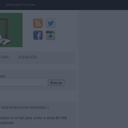
GRAFOMOTRICIDAD
TORA
ATENCIÓN
car
Buscar
E GUSTA NUESTRO MATERIAL?
roduce tu email para unirte a otros 80.869
criptores.