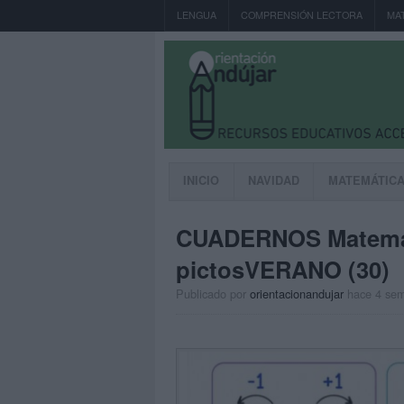
LENGUA
COMPRENSIÓN LECTORA
MA
INICIO
NAVIDAD
MATEMÁTIC
CUADERNOS Matemá
pictosVERANO (30)
Publicado por
orientacionandujar
hace 4 se