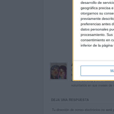
desarrollo de servici
geográfica precisa e 
otorgarnos su conse
previamente descrito
preferencias antes d
datos personales pue
procesamiento. Sus p
consentimiento en cu
inferior de la página
Acerca de orientacion
Orientación Andújar no es sol
M
Maribel, que además de ser p
dentro del blog y en el cual,
voluntarios en sus meses de 
DEJA UNA RESPUESTA
Tu dirección de correo electrónico no será 