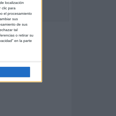
de localización
 clic para
bo el procesamiento
cambiar sus
esamiento de sus
echazar tal
erencias o retirar su
vacidad" en la parte