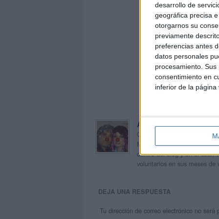
desarrollo de servici
geográfica precisa e 
otorgarnos su conse
previamente descrito
preferencias antes d
datos personales pue
procesamiento. Sus p
consentimiento en cu
inferior de la página
Acerca de orientacion
Orientación Andújar no es sol
M
Maribel, que además de ser p
dentro del blog y en el cual,
voluntarios en sus meses de 
DEJA UNA RESPUESTA
Tu dirección de correo electrónico no será 