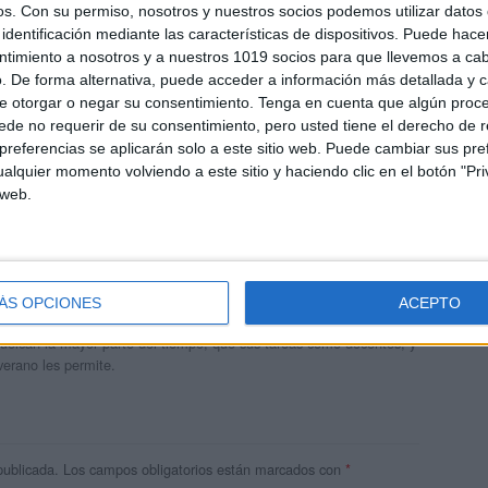
os.
Con su permiso, nosotros y nuestros socios podemos utilizar datos 
identificación mediante las características de dispositivos. Puede hacer
ntimiento a nosotros y a nuestros 1019 socios para que llevemos a ca
. De forma alternativa, puede acceder a información más detallada y 
e otorgar o negar su consentimiento.
Tenga en cuenta que algún proc
de no requerir de su consentimiento, pero usted tiene el derecho de r
referencias se aplicarán solo a este sitio web. Puede cambiar sus pref
alquier momento volviendo a este sitio y haciendo clic en el botón "Pri
 web.
andujar
o un blog, es la apuesta personal de dos profesores Ginés y
ÁS OPCIONES
ACEPTO
areja, son los encargados de los contenidos que encontramos
 vuelcan la mayor parte del tiempo, que sus tareas como docentes, y
verano les permite.
publicada.
Los campos obligatorios están marcados con
*