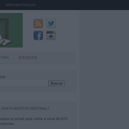
GRAFOMOTRICIDAD
TORA
ATENCIÓN
car
Buscar
E GUSTA NUESTRO MATERIAL?
roduce tu email para unirte a otros 80.870
criptores.