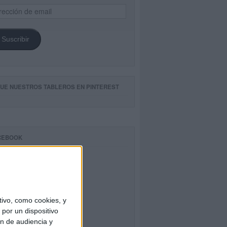
ección
il
Suscribir
GUE NUESTROS TABLEROS EN PINTEREST
CEBOOK
ivo, como cookies, y
por un dispositivo
ón de audiencia y