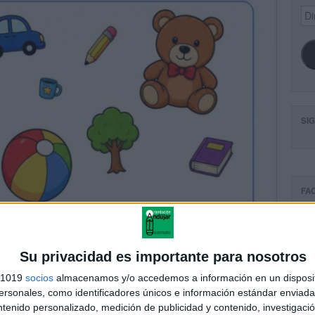
Dir
de
ema
SI
FA
Su privacidad es importante para nosotros
s 1019
socios
almacenamos y/o accedemos a información en un disposit
sonales, como identificadores únicos e información estándar enviada 
ntenido personalizado, medición de publicidad y contenido, investigaci