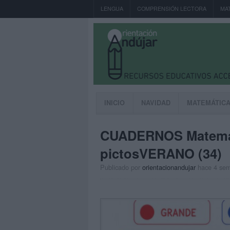
LENGUA
COMPRENSIÓN LECTORA
MA
INICIO
NAVIDAD
MATEMÁTIC
CUADERNOS Matemá
pictosVERANO (34)
Publicado por
orientacionandujar
hace 4 se