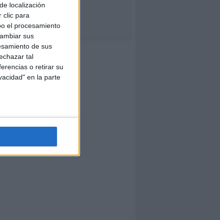
de localización
 clic para
bo el procesamiento
cambiar sus
esamiento de sus
echazar tal
erencias o retirar su
vacidad" en la parte