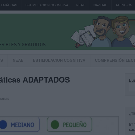
TEMÁTICAS
ESTIMULACION COGNITIVA
NEAE
NAVIDAD
ATENCIÓN
AS
NEAE
ESTIMULACION COGNITIVA
COMPRENSIÓN LEC
ticas ADAPTADOS
Bus
manas
¿T
Int
sus