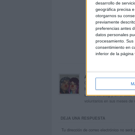
desarrollo de servici
geográfica precisa e 
otorgarnos su conse
previamente descrito
preferencias antes d
datos personales pue
procesamiento. Sus p
consentimiento en cu
inferior de la página
Acerca de orientacion
Orientación Andújar no es sol
M
Maribel, que además de ser p
dentro del blog y en el cual,
voluntarios en sus meses de 
DEJA UNA RESPUESTA
Tu dirección de correo electrónico no será 