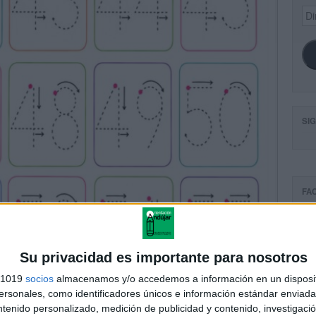
Dir
de
ema
SI
FA
Su privacidad es importante para nosotros
s 1019
socios
almacenamos y/o accedemos a información en un disposit
sonales, como identificadores únicos e información estándar enviada 
ntenido personalizado, medición de publicidad y contenido, investigaci