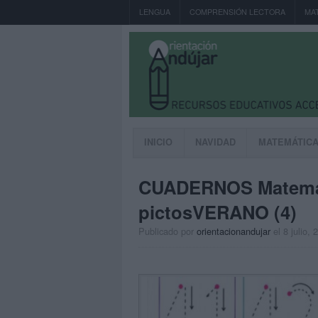
LENGUA
COMPRENSIÓN LECTORA
MA
INICIO
NAVIDAD
MATEMÁTIC
CUADERNOS Matemá
pictosVERANO (4)
Publicado por
orientacionandujar
el 8 julio, 