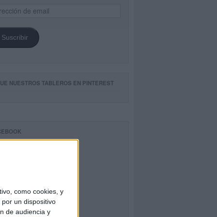
ección
il
Suscribir
GUE NUESTROS TABLEROS EN PINTEREST
CEBOOK
ivo, como cookies, y
por un dispositivo
ón de audiencia y