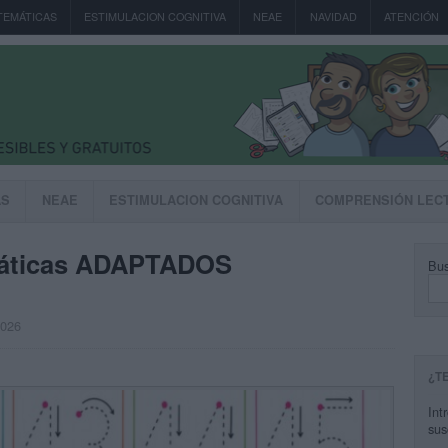
TEMÁTICAS
ESTIMULACION COGNITIVA
NEAE
NAVIDAD
ATENCIÓN
AS
NEAE
ESTIMULACION COGNITIVA
COMPRENSIÓN LEC
ticas ADAPTADOS
Bus
2026
¿T
Int
sus