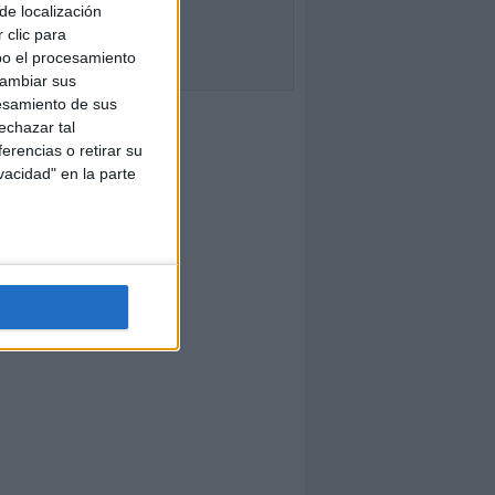
de localización
 clic para
bo el procesamiento
cambiar sus
esamiento de sus
echazar tal
erencias o retirar su
vacidad" en la parte