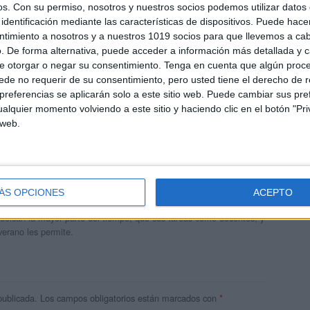
os.
Con su permiso, nosotros y nuestros socios podemos utilizar datos 
identificación mediante las características de dispositivos. Puede hacer
ntimiento a nosotros y a nuestros 1019 socios para que llevemos a ca
. De forma alternativa, puede acceder a información más detallada y 
e otorgar o negar su consentimiento.
Tenga en cuenta que algún proc
de no requerir de su consentimiento, pero usted tiene el derecho de r
referencias se aplicarán solo a este sitio web. Puede cambiar sus pref
alquier momento volviendo a este sitio y haciendo clic en el botón "Pri
 web.
andujar
o un blog, es la apuesta personal de dos profesores Ginés y
ÁS OPCIONES
ACEPTO
areja, son los encargados de los contenidos que encontramos
 vuelcan la mayor parte del tiempo, que sus tareas como docentes, y
verano les permite.
publicada.
Los campos obligatorios están marcados con
*