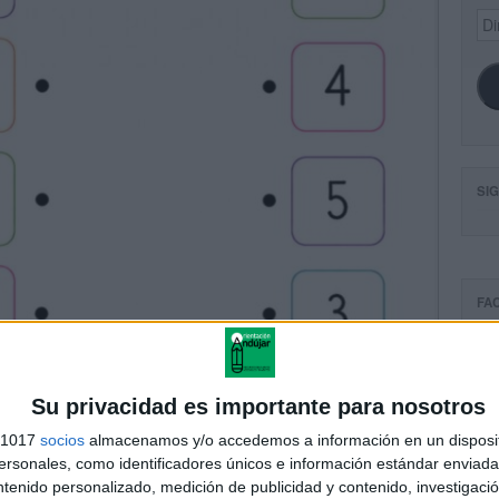
Dir
de
ema
SI
FA
Su privacidad es importante para nosotros
s 1017
socios
almacenamos y/o accedemos a información en un disposit
sonales, como identificadores únicos e información estándar enviada 
ntenido personalizado, medición de publicidad y contenido, investigaci