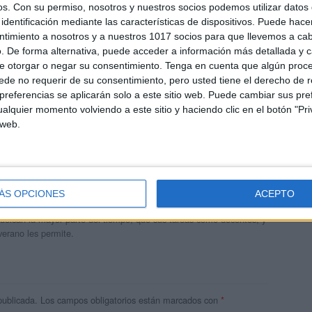
os.
Con su permiso, nosotros y nuestros socios podemos utilizar datos 
identificación mediante las características de dispositivos. Puede hacer
ntimiento a nosotros y a nuestros 1017 socios para que llevemos a ca
. De forma alternativa, puede acceder a información más detallada y 
e otorgar o negar su consentimiento.
Tenga en cuenta que algún proc
de no requerir de su consentimiento, pero usted tiene el derecho de r
referencias se aplicarán solo a este sitio web. Puede cambiar sus pref
alquier momento volviendo a este sitio y haciendo clic en el botón "Pri
 web.
andujar
o un blog, es la apuesta personal de dos profesores Ginés y
ÁS OPCIONES
ACEPTO
areja, son los encargados de los contenidos que encontramos
 vuelcan la mayor parte del tiempo, que sus tareas como docentes, y
verano les permite.
publicada.
Los campos obligatorios están marcados con
*