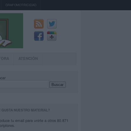
GRAFOMOTRICIDAD
TORA
ATENCIÓN
car
Buscar
E GUSTA NUESTRO MATERIAL?
roduce tu email para unirte a otros 80.871
criptores.