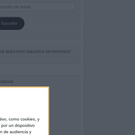
ección
il
Suscribir
GUE NUESTROS TABLEROS EN PINTEREST
CEBOOK
ivo, como cookies, y
por un dispositivo
ón de audiencia y