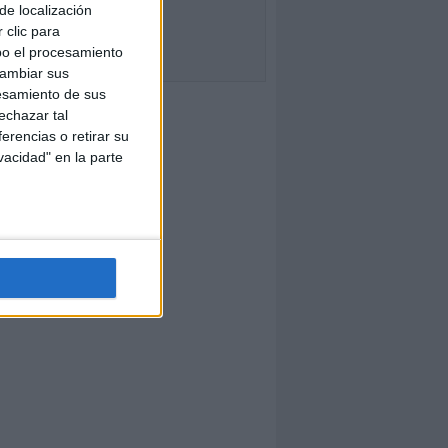
de localización
 clic para
bo el procesamiento
cambiar sus
esamiento de sus
echazar tal
erencias o retirar su
vacidad" en la parte