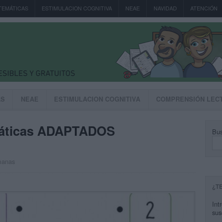
TEMÁTICAS
ESTIMULACION COGNITIVA
NEAE
NAVIDAD
ATENCIÓN
AS
NEAE
ESTIMULACION COGNITIVA
COMPRENSIÓN LEC
ticas ADAPTADOS
Bus
manas
¿T
Int
sus