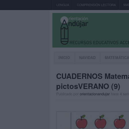
LENGUA
COMPRENSIÓN LECTORA
MA
INICIO
NAVIDAD
MATEMÁTIC
CUADERNOS Matemá
pictosVERANO (9)
Publicado por
orientacionandujar
hace 4 se