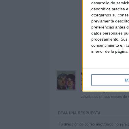
desarrollo de servici
geográfica precisa e 
otorgarnos su conse
previamente descrito
preferencias antes d
datos personales pue
procesamiento. Sus p
consentimiento en cu
inferior de la página
Acerca de orientacion
Orientación Andújar no es sol
M
Maribel, que además de ser p
dentro del blog y en el cual,
voluntarios en sus meses de 
DEJA UNA RESPUESTA
Tu dirección de correo electrónico no será 