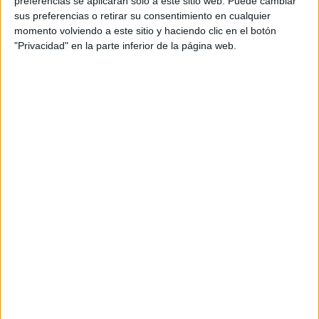
preferencias se aplicarán solo a este sitio web. Puede cambiar
sus preferencias o retirar su consentimiento en cualquier
Acerca de María Olivares
momento volviendo a este sitio y haciendo clic en el botón
"Privacidad" en la parte inferior de la página web.
El autor no ha proporcionado ninguna información.
DEJA UNA RESPUESTA
Tu dirección de correo electrónico no será
publicada.
Los campos obligatorios están marcados
con
*
Comentario
*