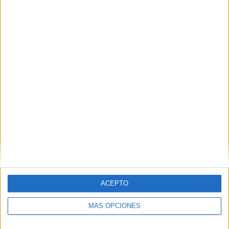
Nombre
*
Correo electrónico
*
Web
ACEPTO
MÁS OPCIONES