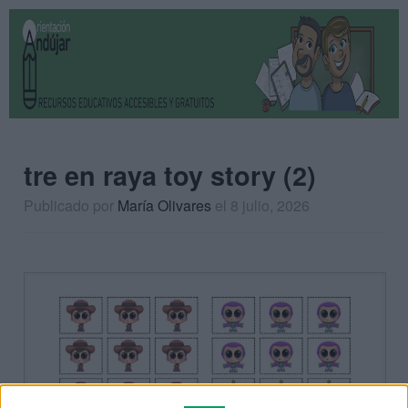
tre en raya toy story (2)
Publicado por
María Olivares
el 8 julio, 2026