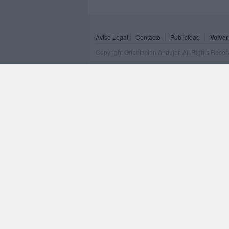
Aviso Legal
Contacto
Publicidad
Volver
Copyright Orientacion Andujar. All Rights Rese