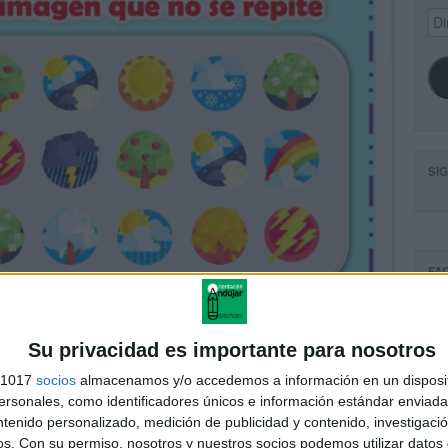
Dir
de
ema
SI
FA
Su privacidad es importante para nosotros
s 1017
socios
almacenamos y/o accedemos a información en un disposit
sonales, como identificadores únicos e información estándar enviada 
ntenido personalizado, medición de publicidad y contenido, investigaci
os.
Con su permiso, nosotros y nuestros socios podemos utilizar datos 