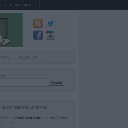
GRAFOMOTRICIDAD
TORA
ATENCIÓN
car
Buscar
E GUSTA NUESTRO MATERIAL?
roduce tu email para unirte a otros 80.869
criptores.