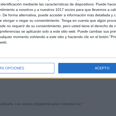
identificación mediante las características de dispositivos. Puede hacer
ntimiento a nosotros y a nuestros 1017 socios para que llevemos a ca
. De forma alternativa, puede acceder a información más detallada y 
e otorgar o negar su consentimiento.
Tenga en cuenta que algún proc
de no requerir de su consentimiento, pero usted tiene el derecho de r
referencias se aplicarán solo a este sitio web. Puede cambiar sus pref
alquier momento volviendo a este sitio y haciendo clic en el botón "Pri
 web.
res
ÁS OPCIONES
ACEPTO
 ninguna información.
publicada.
Los campos obligatorios están marcados con
*