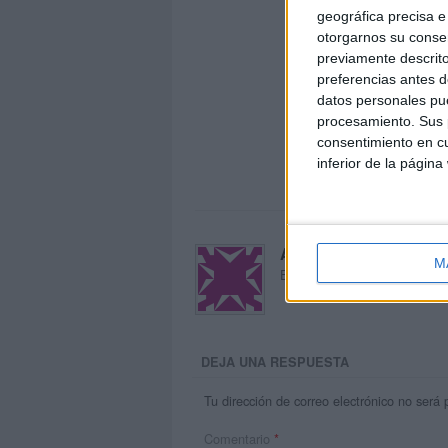
geográfica precisa e 
otorgarnos su conse
previamente descrito
preferencias antes d
datos personales pue
procesamiento. Sus p
consentimiento en cu
inferior de la página
Acerca de María Oliva
M
El autor no ha proporcionado
DEJA UNA RESPUESTA
Tu dirección de correo electrónico no será 
Comentario
*