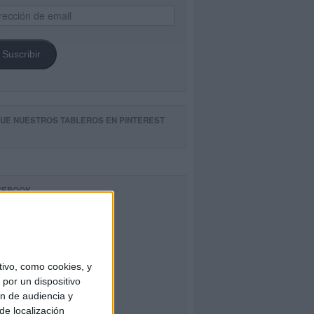
ección
il
Suscribir
GUE NUESTROS TABLEROS EN PINTEREST
CEBOOK
ivo, como cookies, y
por un dispositivo
ón de audiencia y
de localización