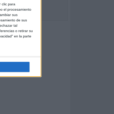
 clic para
bo el procesamiento
cambiar sus
esamiento de sus
echazar tal
erencias o retirar su
vacidad" en la parte