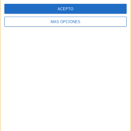
Web
ACEPTO
MÁS OPCIONES
Buscar
Buscar
¿TE GUSTA NUESTRO MATERIAL?