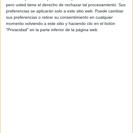
pero usted tiene el derecho de rechazar tal procesamiento. Sus
preferencias se aplicarán solo a este sitio web. Puede cambiar
sus preferencias o retirar su consentimiento en cualquier
momento volviendo a este sitio y haciendo clic en el botón
"Privacidad" en la parte inferior de la página web.
Acerca de orientacionandujar
Orientación Andújar no es solo un blog, es la apuesta
personal de dos profesores Ginés y Maribel, que
además de ser pareja, son los encargados de los
contenidos que encontramos dentro del blog y en el
cual, vuelcan la mayor parte del tiempo, que sus tareas
como docentes, y voluntarios en sus meses de verano
les permite.
DEJA UNA RESPUESTA
Tu dirección de correo electrónico no será