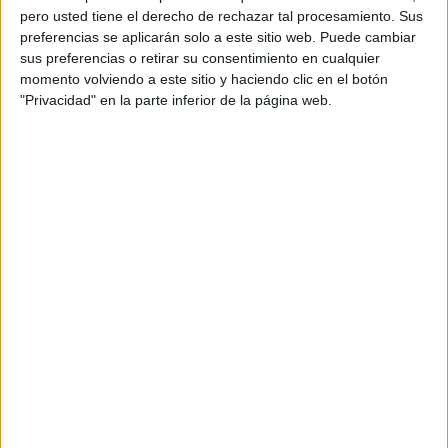
pero usted tiene el derecho de rechazar tal procesamiento. Sus
preferencias se aplicarán solo a este sitio web. Puede cambiar
sus preferencias o retirar su consentimiento en cualquier
momento volviendo a este sitio y haciendo clic en el botón
"Privacidad" en la parte inferior de la página web.
Acerca de orientacionandujar
Orientación Andújar no es solo un blog, es la apuesta
personal de dos profesores Ginés y Maribel, que
además de ser pareja, son los encargados de los
contenidos que encontramos dentro del blog y en el
cual, vuelcan la mayor parte del tiempo, que sus tareas
como docentes, y voluntarios en sus meses de verano
les permite.
DEJA UNA RESPUESTA
Tu dirección de correo electrónico no será