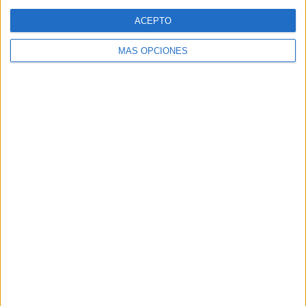
Web
ACEPTO
MÁS OPCIONES
Buscar
Buscar
¿TE GUSTA NUESTRO MATERIAL?