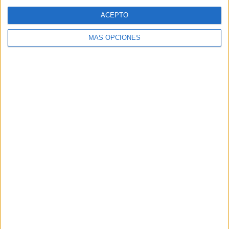
Web
ACEPTO
MÁS OPCIONES
Buscar
Buscar
¿TE GUSTA NUESTRO MATERIAL?