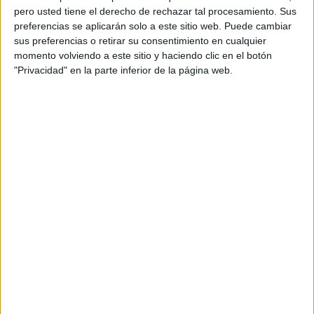
pero usted tiene el derecho de rechazar tal procesamiento. Sus
preferencias se aplicarán solo a este sitio web. Puede cambiar
sus preferencias o retirar su consentimiento en cualquier
momento volviendo a este sitio y haciendo clic en el botón
"Privacidad" en la parte inferior de la página web.
Acerca de orientacionandujar
Orientación Andújar no es solo un blog, es la apuesta
personal de dos profesores Ginés y Maribel, que
además de ser pareja, son los encargados de los
contenidos que encontramos dentro del blog y en el
cual, vuelcan la mayor parte del tiempo, que sus tareas
como docentes, y voluntarios en sus meses de verano
les permite.
DEJA UNA RESPUESTA
Tu dirección de correo electrónico no será