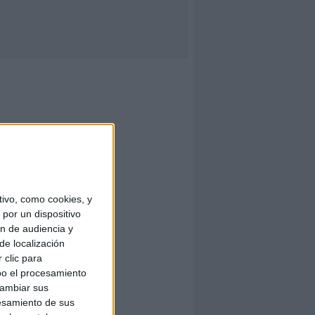
ivo, como cookies, y
por un dispositivo
ón de audiencia y
de localización
 clic para
bo el procesamiento
cambiar sus
esamiento de sus