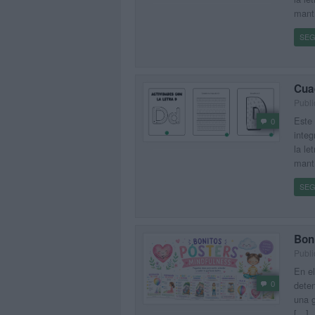
mant
SEG
Cuad
Publ
Este 
0
integ
la le
manti
SEG
Bon
Publ
En el
0
deten
una g
[…]