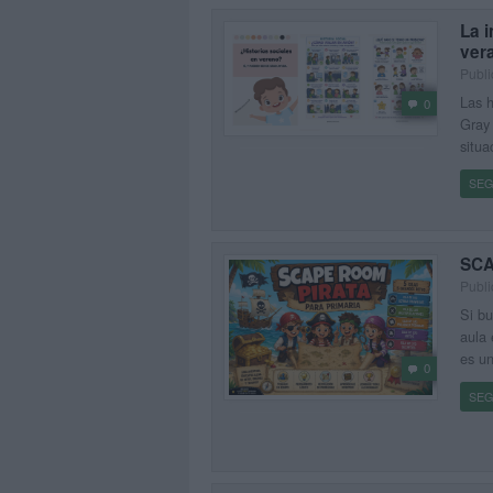
La i
ver
Publi
Las h
0
Gray 
situa
SEG
SCA
Publi
Si bu
aula 
es un
0
SEG