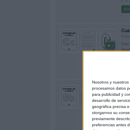
SEG
Cuad
Publ
Este 
0
diseñ
C. El
SEG
Nosotros y nuestro
Cuad
procesamos datos per
Publi
para publicidad y co
Este 
desarrollo de servici
0
diseñ
geográfica precisa e 
L. El
otorgarnos su conse
[…]
previamente descrito
preferencias antes d
SEG