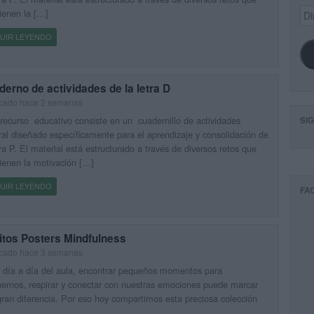
Dir
ienen la […]
de
ema
UIR LEYENDO
erno de actividades de la letra D
icado hace 2 semanas
recurso educativo consiste en un cuadernillo de actividades
SI
ral diseñado específicamente para el aprendizaje y consolidación de
tra P. El material está estructurado a través de diversos retos que
enen la motivación […]
UIR LEYENDO
FA
itos Posters Mindfulness
icado hace 3 semanas
 día a día del aula, encontrar pequeños momentos para
ernos, respirar y conectar con nuestras emociones puede marcar
ran diferencia. Por eso hoy compartimos esta preciosa colección