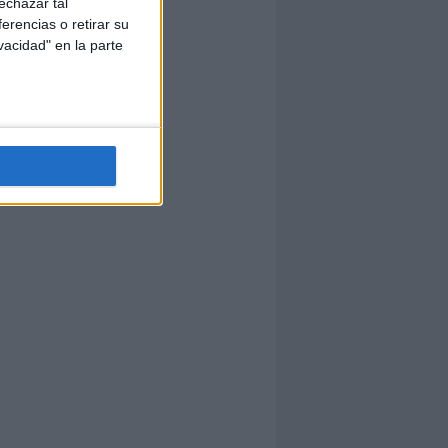
echazar tal
erencias o retirar su
vacidad" en la parte