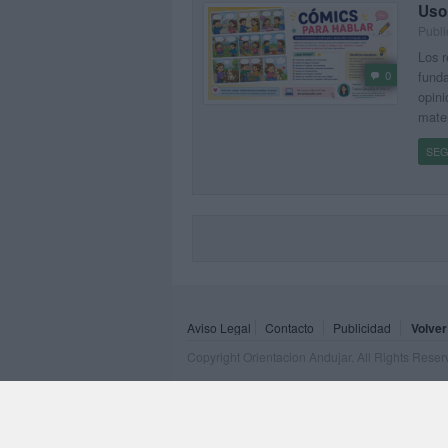
Uso
Publi
Los 
0
funda
opini
mater
SEG
Aviso Legal
Contacto
Publicidad
Volver
Copyright Orientacion Andujar. All Rights Rese