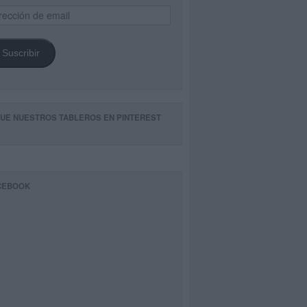
ección
il
Suscribir
GUE NUESTROS TABLEROS EN PINTEREST
CEBOOK