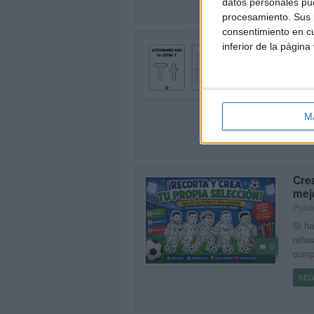
datos personales pue
procesamiento. Sus p
consentimiento en cu
Cuad
inferior de la página
Publi
Este 
0
diseñ
T. El
M
SEG
Crea
mejo
Publi
Si ha
niñas
0
compa
SEG