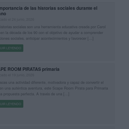
mportancia de las historias sociales durante el
ano
cado el 24 junio, 2026
istorias sociales son una herramienta educativa creada por Carol
en la década de los 90 con el objetivo de ayudar a comprender
ciones sociales, anticipar acontecimientos y favorecer […]
UIR LEYENDO
PE ROOM PIRATAS primaria
cado el 19 junio, 2026
scas una actividad diferente, motivadora y capaz de convertir el
en una auténtica aventura, este Scape Room Pirata para Primaria
a propuesta perfecta. A través de una […]
UIR LEYENDO