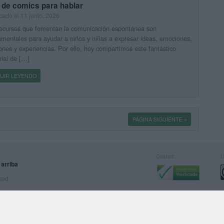
 de comics para hablar
cado el 11 junio, 2026
recursos que fomentan la comunicación espontánea son
mentales para ayudar a niños y niñas a expresar ideas, emociones,
ones y experiencias. Por ello, hoy compartimos este fantástico
ial de […]
UIR LEYENDO
PÁGINA SIGUIENTE »
Calidad:
L
 arriba
rved