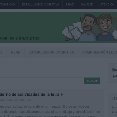
TEMÁTICAS
ESTIMULACION COGNITIVA
NEAE
NAVIDAD
ATENCIÓN
AS
NEAE
ESTIMULACION COGNITIVA
COMPRENSIÓN LEC
Bus
erno de actividades de la letra F
¿T
icado hace 2 semanas
recurso educativo consiste en un cuadernillo de actividades
Int
ral diseñado específicamente para el aprendizaje y consolidación de
sus
tra F. El material está estructurado a través de diversos retos que