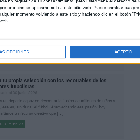
de no requerir de su consentimiento, pero usted tiene el derecho de r
referencias se aplicarán solo a este sitio web. Puede cambiar sus pref
alquier momento volviendo a este sitio y haciendo clic en el botón "Pri
erno de actividades de la letra T
 web.
cado el 6 julio, 2026
recurso educativo consiste en un cuadernillo de actividades integral
ado específicamente para el aprendizaje y consolidación de la letra
 material está estructurado a través de diversos retos que […]
ÁS OPCIONES
ACEPTO
UIR LEYENDO
 tu propia selección con los recortables de los
res futbolistas
cado el 30 junio, 2026
y un deporte capaz de despertar la ilusión de millones de niños y
, ese es, sin duda, el fútbol. Aprovechando esa pasión, hoy
rtimos un recurso creativo que […]
UIR LEYENDO