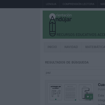
LENGUA
COMPRENSIÓN LECTORA
MA
INICIO
NAVIDAD
MATEMÁTIC
RESULTADOS DE BÚSQUEDA
Cuad
Publ
Este 
0
integ
la le