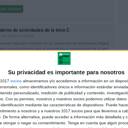
UIR LEYENDO
erno de actividades de la letra C
icado hace 4 semanas
recurso educativo consiste en un cuadernillo de actividades integral
ado específicamente para el aprendizaje y consolidación de la letra
 material está estructurado a través de diversos retos […]
UIR LEYENDO
Su privacidad es importante para nosotros
s 1017
socios
almacenamos y/o accedemos a información en un disposit
erno de actividades de la letra B
sonales, como identificadores únicos e información estándar enviada 
cado el 7 julio, 2026
ntenido personalizado, medición de publicidad y contenido, investigaci
recurso educativo consiste en un cuadernillo de actividades integral
os.
Con su permiso, nosotros y nuestros socios podemos utilizar datos 
ado específicamente para el aprendizaje y consolidación de la letra
identificación mediante las características de dispositivos. Puede hacer
 material está estructurado a través de diversos retos que mantienen
ntimiento a nosotros y a nuestros 1017 socios para que llevemos a ca
. De forma alternativa, puede acceder a información más detallada y 
e otorgar o negar su consentimiento.
Tenga en cuenta que algún proc
UIR LEYENDO