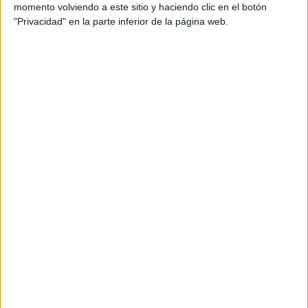
momento volviendo a este sitio y haciendo clic en el botón
con
*
"Privacidad" en la parte inferior de la página web.
Comentario
*
Nombre
*
Correo electrónico
*