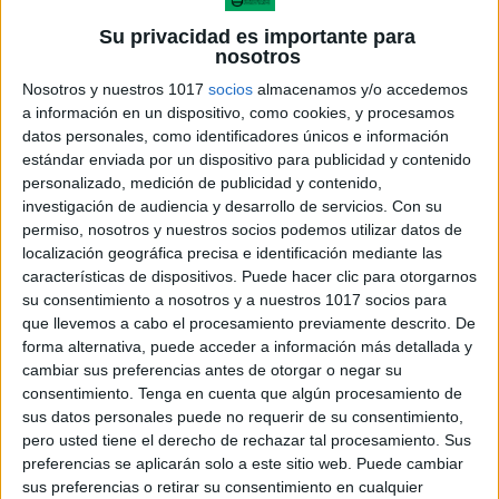
Su privacidad es importante para
nosotros
Nosotros y nuestros 1017
socios
almacenamos y/o accedemos
a información en un dispositivo, como cookies, y procesamos
datos personales, como identificadores únicos e información
estándar enviada por un dispositivo para publicidad y contenido
personalizado, medición de publicidad y contenido,
investigación de audiencia y desarrollo de servicios.
Con su
permiso, nosotros y nuestros socios podemos utilizar datos de
localización geográfica precisa e identificación mediante las
CUADERNO DE PROBLEMAS
características de dispositivos. Puede hacer clic para otorgarnos
su consentimiento a nosotros y a nuestros 1017 socios para
SEPTIEMBRE 6 PRIMARIA
que llevemos a cabo el procesamiento previamente descrito. De
forma alternativa, puede acceder a información más detallada y
cambiar sus preferencias antes de otorgar o negar su
consentimiento.
Tenga en cuenta que algún procesamiento de
DEJA UNA RESPUESTA
sus datos personales puede no requerir de su consentimiento,
pero usted tiene el derecho de rechazar tal procesamiento. Sus
preferencias se aplicarán solo a este sitio web. Puede cambiar
Tu dirección de correo electrónico no será
sus preferencias o retirar su consentimiento en cualquier
publicada.
Los campos obligatorios están marcados