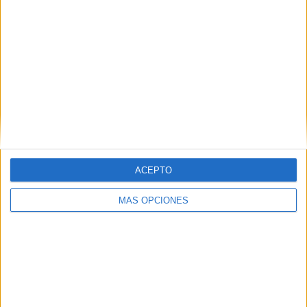
Web
Buscar
ACEPTO
MÁS OPCIONES
Buscar
¿TE GUSTA NUESTRO MATERIAL?
Introduce tu email para unirte a otros