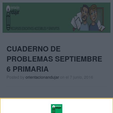
CUADERNO DE
PROBLEMAS SEPTIEMBRE
6 PRIMARIA
Posted by
orientacionandujar
on
el 7 junio, 2016