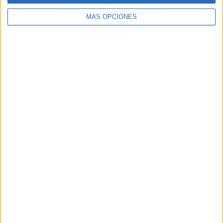
MÁS OPCIONES
Buscar
Buscar
¿TE GUSTA NUESTRO MATERIAL?
Introduce tu email para unirte a otros
80.855 suscriptores.
Dirección