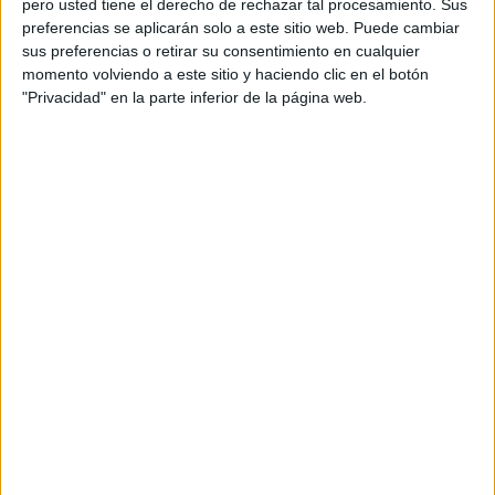
pero usted tiene el derecho de rechazar tal procesamiento. Sus
preferencias se aplicarán solo a este sitio web. Puede cambiar
Acerca de orientacionandujar
sus preferencias o retirar su consentimiento en cualquier
momento volviendo a este sitio y haciendo clic en el botón
Orientación Andújar no es solo un blog, es la apuesta
"Privacidad" en la parte inferior de la página web.
personal de dos profesores Ginés y Maribel, que
además de ser pareja, son los encargados de los
contenidos que encontramos dentro del blog y en el
cual, vuelcan la mayor parte del tiempo, que sus tareas
como docentes, y voluntarios en sus meses de verano
les permite.
DEJA UNA RESPUESTA
Tu dirección de correo electrónico no será
publicada.
Los campos obligatorios están marcados
con
*