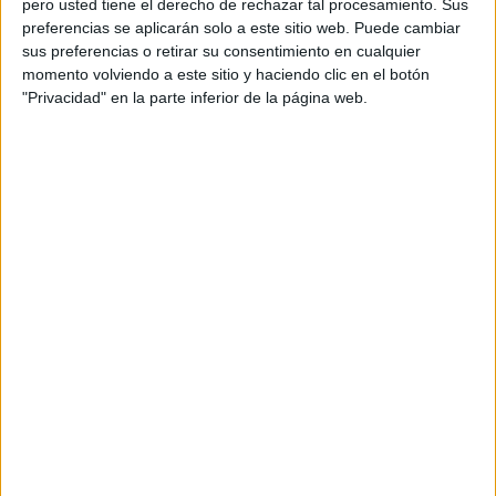
pero usted tiene el derecho de rechazar tal procesamiento. Sus
preferencias se aplicarán solo a este sitio web. Puede cambiar
Acerca de orientacionandujar
sus preferencias o retirar su consentimiento en cualquier
momento volviendo a este sitio y haciendo clic en el botón
Orientación Andújar no es solo un blog, es la apuesta
"Privacidad" en la parte inferior de la página web.
personal de dos profesores Ginés y Maribel, que
además de ser pareja, son los encargados de los
contenidos que encontramos dentro del blog y en el
cual, vuelcan la mayor parte del tiempo, que sus tareas
como docentes, y voluntarios en sus meses de verano
les permite.
DEJA UNA RESPUESTA
Tu dirección de correo electrónico no será
publicada.
Los campos obligatorios están marcados
con
*