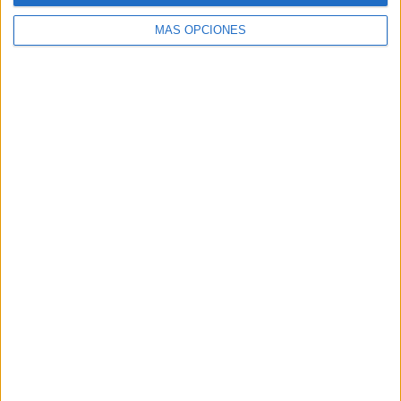
MÁS OPCIONES
Buscar
Buscar
¿TE GUSTA NUESTRO MATERIAL?
Introduce tu email para unirte a otros
80.860 suscriptores.
Dirección