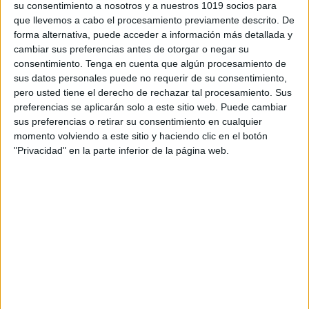
su consentimiento a nosotros y a nuestros 1019 socios para
que llevemos a cabo el procesamiento previamente descrito. De
forma alternativa, puede acceder a información más detallada y
cambiar sus preferencias antes de otorgar o negar su
consentimiento.
Tenga en cuenta que algún procesamiento de
sus datos personales puede no requerir de su consentimiento,
pero usted tiene el derecho de rechazar tal procesamiento. Sus
preferencias se aplicarán solo a este sitio web. Puede cambiar
sus preferencias o retirar su consentimiento en cualquier
momento volviendo a este sitio y haciendo clic en el botón
"Privacidad" en la parte inferior de la página web.
Estimulación cognitiva para adultos:
Fichas de atención con letras
Publicado el 10 marzo, 2025
En Orientación Andújar, siempre buscamos compartir
recursos prácticos y efectivos para el desarrollo
cognitivo. Hoy queremos presentaros una herramienta
especialmente diseñada para prevenir el deterioro
cognitivo en personas adultas: fichas para […]