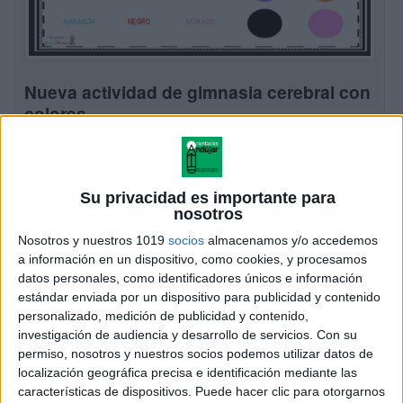
Nueva actividad de gimnasia cerebral con
colores
Publicado el 12 abril, 2025
En el mundo actual, donde las distracciones son
constantes, mantener nuestra mente ágil y enfocada
Su privacidad es importante para
es más importante que nunca. Ya sea que tengamos 5
nosotros
o 50 años, es fundamental […]
Nosotros y nuestros 1019
socios
almacenamos y/o accedemos
a información en un dispositivo, como cookies, y procesamos
SEGUIR LEYENDO
datos personales, como identificadores únicos e información
estándar enviada por un dispositivo para publicidad y contenido
personalizado, medición de publicidad y contenido,
investigación de audiencia y desarrollo de servicios.
Con su
permiso, nosotros y nuestros socios podemos utilizar datos de
localización geográfica precisa e identificación mediante las
características de dispositivos. Puede hacer clic para otorgarnos