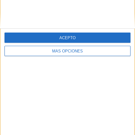
ACEPTO
MÁS OPCIONES
Ejercicio de memoria visual con números
+ plantilla
Publicado el 8 febrero, 2025
En el mundo actual, donde las distracciones son
constantes, ejercitar nuestra memoria se ha vuelto más
importante que nunca. El ejercicio de memoria visual
con números que compartimos hoy no […]
SEGUIR LEYENDO