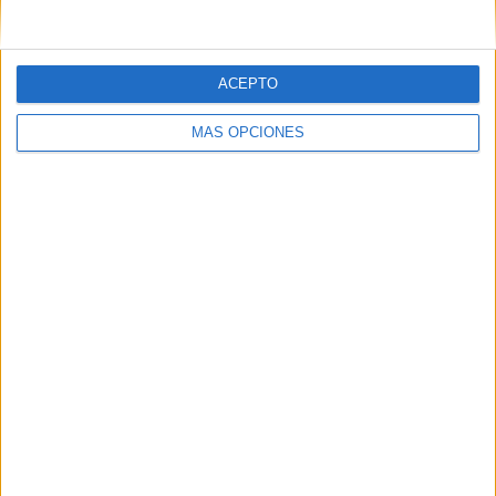
ACEPTO
MÁS OPCIONES
Mandalas mundialistas listas para
colorear
Publicado hace 3 semanas
El fútbol despierta pasiones en grandes y pequeños, y
aprovechando toda la emoción del Mundial
compartimos una colección muy especial de mandalas
mundialistas listos para colorear. Una propuesta
divertida, creativa […]
SEGUIR LEYENDO