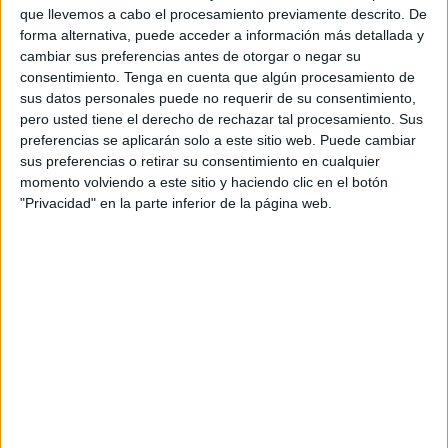
que llevemos a cabo el procesamiento previamente descrito. De
forma alternativa, puede acceder a información más detallada y
cambiar sus preferencias antes de otorgar o negar su
consentimiento.
Tenga en cuenta que algún procesamiento de
sus datos personales puede no requerir de su consentimiento,
pero usted tiene el derecho de rechazar tal procesamiento. Sus
preferencias se aplicarán solo a este sitio web. Puede cambiar
sus preferencias o retirar su consentimiento en cualquier
momento volviendo a este sitio y haciendo clic en el botón
Cuaderno de super retos encuentra el
"Privacidad" en la parte inferior de la página web.
Campamento Perdido
Publicado hace 2 semanas
Si buscas una propuesta diferente para trabajar el
razonamiento lógico, la observación, la atención, la
resolución de problemas y la comprensión de
instrucciones, este cuaderno de aventuras es perfecto
para […]
SEGUIR LEYENDO