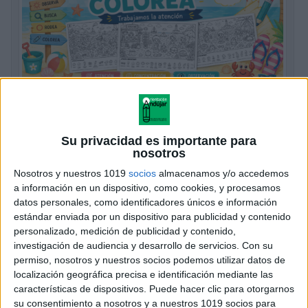
Busca Rodea y Colorea trabajamos la
atención
Su privacidad es importante para
Publicado hace 2 semanas
nosotros
El verano es el momento perfecto para aprender
Nosotros y nuestros 1019
socios
almacenamos y/o accedemos
jugando. Por eso hoy compartimos un recurso que
a información en un dispositivo, como cookies, y procesamos
encantará tanto a niños como a docentes y familias:
datos personales, como identificadores únicos e información
«Busca, rodea y colorea», un […]
estándar enviada por un dispositivo para publicidad y contenido
personalizado, medición de publicidad y contenido,
SEGUIR LEYENDO
investigación de audiencia y desarrollo de servicios.
Con su
permiso, nosotros y nuestros socios podemos utilizar datos de
localización geográfica precisa e identificación mediante las
características de dispositivos. Puede hacer clic para otorgarnos
su consentimiento a nosotros y a nuestros 1019 socios para