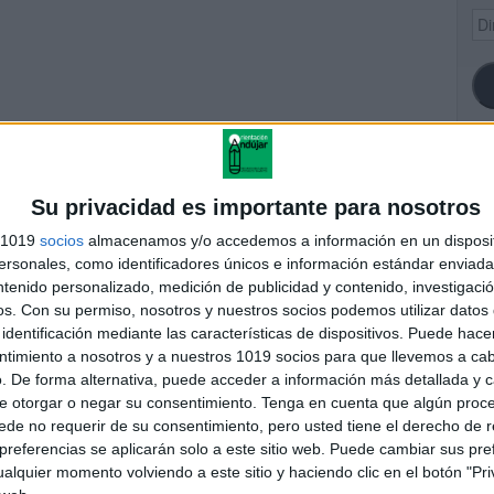
Dir
de
ema
SI
Su privacidad es importante para nosotros
n de septiembre 2010
s 1019
socios
almacenamos y/o accedemos a información en un disposit
sonales, como identificadores únicos e información estándar enviada 
resuelto
ntenido personalizado, medición de publicidad y contenido, investigaci
FA
os.
Con su permiso, nosotros y nuestros socios podemos utilizar datos 
identificación mediante las características de dispositivos. Puede hacer
ntimiento a nosotros y a nuestros 1019 socios para que llevemos a ca
. De forma alternativa, puede acceder a información más detallada y 
e otorgar o negar su consentimiento.
Tenga en cuenta que algún proc
publicada.
Los campos obligatorios están marcados con
*
de no requerir de su consentimiento, pero usted tiene el derecho de r
referencias se aplicarán solo a este sitio web. Puede cambiar sus pref
alquier momento volviendo a este sitio y haciendo clic en el botón "Pri