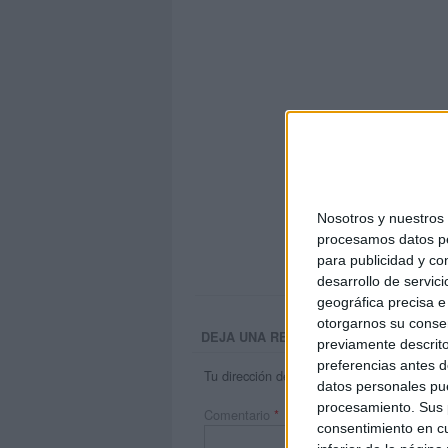
Exme
Nosotros y nuestro
procesamos datos per
para publicidad y co
desarrollo de servici
geográfica precisa e 
otorgarnos su conse
DEJA UNA RESPUESTA
previamente descrito
preferencias antes d
Tu dirección de correo electrónico no será 
datos personales pue
procesamiento. Sus p
Comentario
*
consentimiento en cu