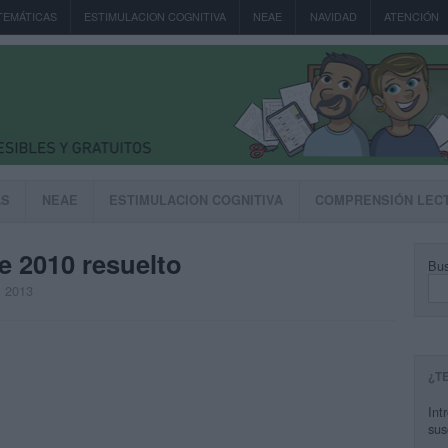
TEMÁTICAS
ESTIMULACION COGNITIVA
NEAE
NAVIDAD
ATENCIÓN
AS
NEAE
ESTIMULACION COGNITIVA
COMPRENSIÓN LEC
 2010 resuelto
Bus
, 2013
¿T
Int
sus