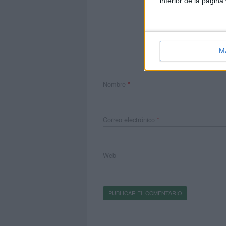
inferior de la página
M
Nombre
*
Correo electrónico
*
Web