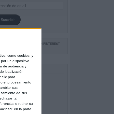
ección
il
Suscribir
GUE NUESTROS TABLEROS EN PINTEREST
ivo, como cookies, y
por un dispositivo
ón de audiencia y
CEBOOK
de localización
 clic para
bo el procesamiento
cambiar sus
esamiento de sus
echazar tal
erencias o retirar su
vacidad" en la parte