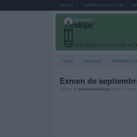
LENGUA
COMPRENSIÓN LECTORA
MA
INICIO
NAVIDAD
MATEMÁTIC
Exmen de septiembre
Posted by
orientacionandujar
on
el 30 mayo