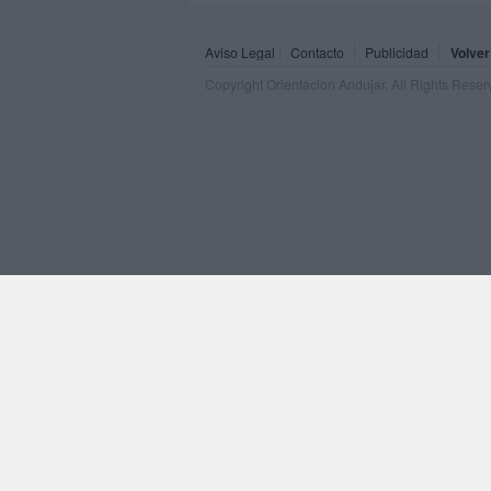
Aviso Legal
Contacto
Publicidad
Volver
Copyright Orientacion Andujar. All Rights Rese