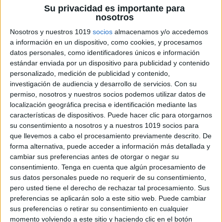
Su privacidad es importante para
nosotros
Nosotros y nuestros 1019
socios
almacenamos y/o accedemos
a información en un dispositivo, como cookies, y procesamos
datos personales, como identificadores únicos e información
estándar enviada por un dispositivo para publicidad y contenido
personalizado, medición de publicidad y contenido,
valj11
investigación de audiencia y desarrollo de servicios.
Con su
permiso, nosotros y nuestros socios podemos utilizar datos de
localización geográfica precisa e identificación mediante las
características de dispositivos. Puede hacer clic para otorgarnos
su consentimiento a nosotros y a nuestros 1019 socios para
DEJA UNA RESPUESTA
que llevemos a cabo el procesamiento previamente descrito. De
forma alternativa, puede acceder a información más detallada y
Tu dirección de correo electrónico no será
cambiar sus preferencias antes de otorgar o negar su
consentimiento.
Tenga en cuenta que algún procesamiento de
publicada.
Los campos obligatorios están marcados
sus datos personales puede no requerir de su consentimiento,
con
*
pero usted tiene el derecho de rechazar tal procesamiento. Sus
preferencias se aplicarán solo a este sitio web. Puede cambiar
Comentario
*
sus preferencias o retirar su consentimiento en cualquier
momento volviendo a este sitio y haciendo clic en el botón