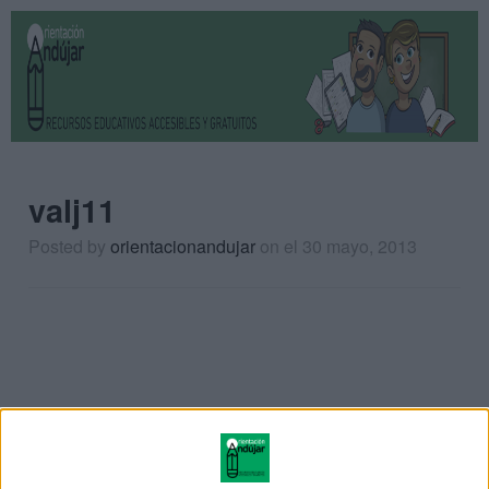
valj11
Posted by
orientacionandujar
on
el 30 mayo, 2013