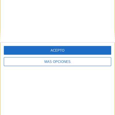
Buscar
Buscar
ACEPTO
MÁS OPCIONES
¿TE GUSTA NUESTRO MATERIAL?
Introduce tu email para unirte a otros
80.861 suscriptores.
Dirección
de