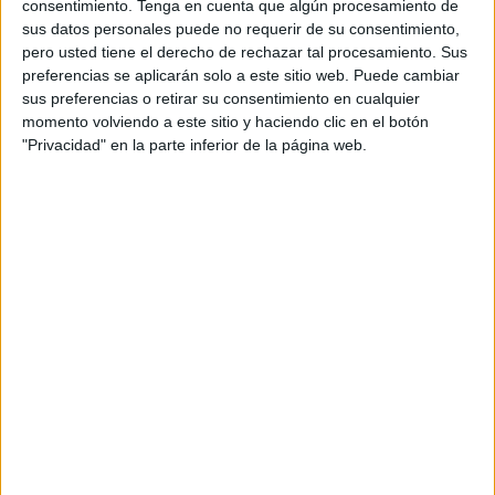
consentimiento.
Tenga en cuenta que algún procesamiento de
sus datos personales puede no requerir de su consentimiento,
pero usted tiene el derecho de rechazar tal procesamiento. Sus
Acerca de orientacionandujar
preferencias se aplicarán solo a este sitio web. Puede cambiar
Orientación Andújar no es solo un blog, es la apuesta
sus preferencias o retirar su consentimiento en cualquier
momento volviendo a este sitio y haciendo clic en el botón
personal de dos profesores Ginés y Maribel, que
"Privacidad" en la parte inferior de la página web.
además de ser pareja, son los encargados de los
contenidos que encontramos dentro del blog y en el
cual, vuelcan la mayor parte del tiempo, que sus tareas
como docentes, y voluntarios en sus meses de verano
les permite.
1 COMENTARIO
Gema Balderas
Publicado
14 septiembre, 2024 a las 7:25 PM
Me encanta este blog soy AL y me es de
gran ayuda gracias