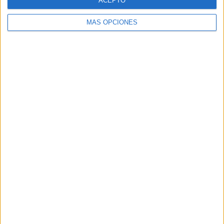
ACEPTO
MÁS OPCIONES
Buscar
Buscar
¿TE GUSTA NUESTRO MATERIAL?
Introduce tu email para unirte a otros
80.842 suscriptores.