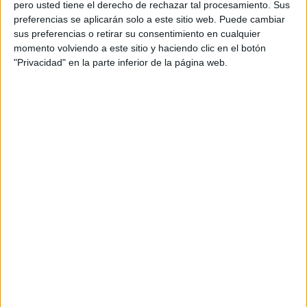
pero usted tiene el derecho de rechazar tal procesamiento. Sus
preferencias se aplicarán solo a este sitio web. Puede cambiar
sus preferencias o retirar su consentimiento en cualquier
Acerca de orientacionandujar
momento volviendo a este sitio y haciendo clic en el botón
"Privacidad" en la parte inferior de la página web.
Orientación Andújar no es solo un blog, es la apuesta
personal de dos profesores Ginés y Maribel, que
además de ser pareja, son los encargados de los
contenidos que encontramos dentro del blog y en el
cual, vuelcan la mayor parte del tiempo, que sus tareas
como docentes, y voluntarios en sus meses de verano
les permite.
DEJA UNA RESPUESTA
Tu dirección de correo electrónico no será
publicada.
Los campos obligatorios están marcados
con
*