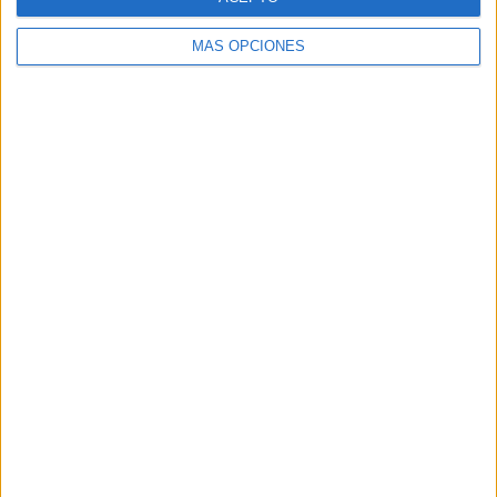
MÁS OPCIONES
Buscar
Buscar
¿TE GUSTA NUESTRO MATERIAL?
Introduce tu email para unirte a otros
80.859 suscriptores.