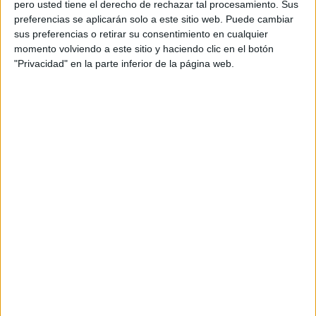
pero usted tiene el derecho de rechazar tal procesamiento. Sus
preferencias se aplicarán solo a este sitio web. Puede cambiar
sus preferencias o retirar su consentimiento en cualquier
Acerca de orientacionandujar
momento volviendo a este sitio y haciendo clic en el botón
Orientación Andújar no es solo un blog, es la apuesta
"Privacidad" en la parte inferior de la página web.
personal de dos profesores Ginés y Maribel, que
además de ser pareja, son los encargados de los
contenidos que encontramos dentro del blog y en el
cual, vuelcan la mayor parte del tiempo, que sus tareas
como docentes, y voluntarios en sus meses de verano
les permite.
DEJA UNA RESPUESTA
Tu dirección de correo electrónico no será
publicada.
Los campos obligatorios están marcados
con
*