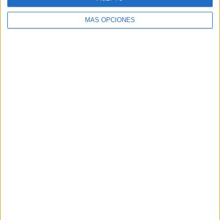
MÁS OPCIONES
Buscar
Buscar
¿TE GUSTA NUESTRO MATERIAL?
Introduce tu email para unirte a otros
80.870 suscriptores.