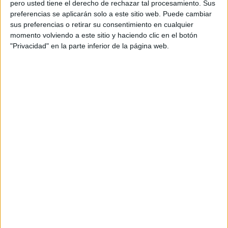
pero usted tiene el derecho de rechazar tal procesamiento. Sus
preferencias se aplicarán solo a este sitio web. Puede cambiar
sus preferencias o retirar su consentimiento en cualquier
Acerca de orientacionandujar
momento volviendo a este sitio y haciendo clic en el botón
Orientación Andújar no es solo un blog, es la apuesta
"Privacidad" en la parte inferior de la página web.
personal de dos profesores Ginés y Maribel, que
además de ser pareja, son los encargados de los
contenidos que encontramos dentro del blog y en el
cual, vuelcan la mayor parte del tiempo, que sus tareas
como docentes, y voluntarios en sus meses de verano
les permite.
DEJA UNA RESPUESTA
Tu dirección de correo electrónico no será
publicada.
Los campos obligatorios están marcados
con
*