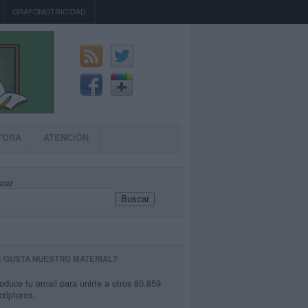
GRAFOMOTRICIDAD
TORA
ATENCIÓN
car
Buscar
E GUSTA NUESTRO MATERIAL?
roduce tu email para unirte a otros 80.859
criptores.