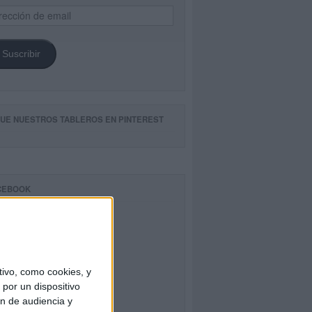
ección
il
Suscribir
GUE NUESTROS TABLEROS EN PINTEREST
CEBOOK
ivo, como cookies, y
por un dispositivo
ón de audiencia y