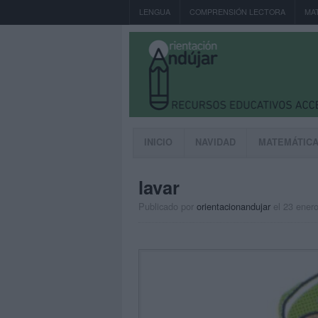
LENGUA
COMPRENSIÓN LECTORA
MA
INICIO
NAVIDAD
MATEMÁTIC
lavar
Publicado por
orientacionandujar
el 23 ener