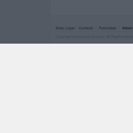
Aviso Legal
Contacto
Publicidad
Volver
Copyright Orientacion Andujar. All Rights Rese