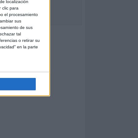
de localización
 clic para
bo el procesamiento
cambiar sus
esamiento de sus
echazar tal
erencias o retirar su
vacidad" en la parte