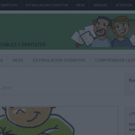
TEMÁTICAS
ESTIMULACION COGNITIVA
NEAE
NAVIDAD
ATENCIÓN
AS
NEAE
ESTIMULACION COGNITIVA
COMPRENSIÓN LEC
Bus
o, 2015
¿T
Int
sus