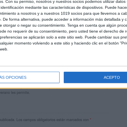
os.
Con su permiso, nosotros y nuestros socios podemos utilizar datos 
identificación mediante las características de dispositivos. Puede hacer
ntimiento a nosotros y a nuestros 1019 socios para que llevemos a ca
. De forma alternativa, puede acceder a información más detallada y 
e otorgar o negar su consentimiento.
Tenga en cuenta que algún proc
de no requerir de su consentimiento, pero usted tiene el derecho de r
referencias se aplicarán solo a este sitio web. Puede cambiar sus pref
alquier momento volviendo a este sitio y haciendo clic en el botón "Pri
 web.
andujar
o un blog, es la apuesta personal de dos profesores Ginés y
ÁS OPCIONES
ACEPTO
areja, son los encargados de los contenidos que encontramos
 vuelcan la mayor parte del tiempo, que sus tareas como docentes, y
verano les permite.
publicada.
Los campos obligatorios están marcados con
*