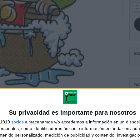
Dir
de
ema
SI
FA
Su privacidad es importante para nosotros
s 1019
socios
almacenamos y/o accedemos a información en un disposit
sonales, como identificadores únicos e información estándar enviada 
ntenido personalizado, medición de publicidad y contenido, investigaci