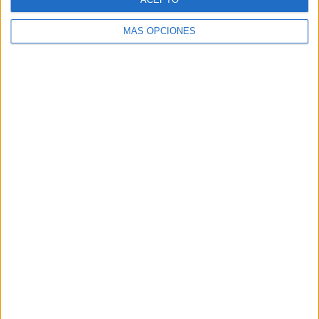
MÁS OPCIONES
Buscar
Buscar
¿TE GUSTA NUESTRO MATERIAL?
Introduce tu email para unirte a otros
80.855 suscriptores.