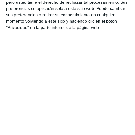
pero usted tiene el derecho de rechazar tal procesamiento. Sus
preferencias se aplicarán solo a este sitio web. Puede cambiar
sus preferencias o retirar su consentimiento en cualquier
Acerca de orientacionandujar
momento volviendo a este sitio y haciendo clic en el botón
Orientación Andújar no es solo un blog, es la apuesta
"Privacidad" en la parte inferior de la página web.
personal de dos profesores Ginés y Maribel, que
además de ser pareja, son los encargados de los
contenidos que encontramos dentro del blog y en el
cual, vuelcan la mayor parte del tiempo, que sus tareas
como docentes, y voluntarios en sus meses de verano
les permite.
DEJA UNA RESPUESTA
Tu dirección de correo electrónico no será
publicada.
Los campos obligatorios están marcados
con
*