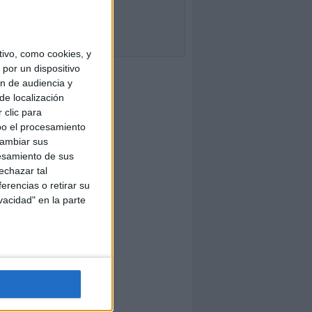
ivo, como cookies, y
por un dispositivo
ón de audiencia y
de localización
 clic para
bo el procesamiento
cambiar sus
esamiento de sus
echazar tal
erencias o retirar su
vacidad" en la parte