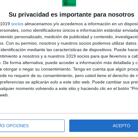
Su privacidad es importante para nosotros
s 1019
socios
almacenamos y/o accedemos a información en un disposit
sonales, como identificadores únicos e información estándar enviada 
ntenido personalizado, medición de publicidad y contenido, investigaci
os.
Con su permiso, nosotros y nuestros socios podemos utilizar datos 
identificación mediante las características de dispositivos. Puede hacer
ntimiento a nosotros y a nuestros 1019 socios para que llevemos a ca
. De forma alternativa, puede acceder a información más detallada y 
e otorgar o negar su consentimiento.
Tenga en cuenta que algún proc
de no requerir de su consentimiento, pero usted tiene el derecho de r
referencias se aplicarán solo a este sitio web. Puede cambiar sus pref
alquier momento volviendo a este sitio y haciendo clic en el botón "Pri
andujar
 web.
o un blog, es la apuesta personal de dos profesores Ginés y
areja, son los encargados de los contenidos que encontramos
 vuelcan la mayor parte del tiempo, que sus tareas como docentes, y
verano les permite.
ÁS OPCIONES
ACEPTO