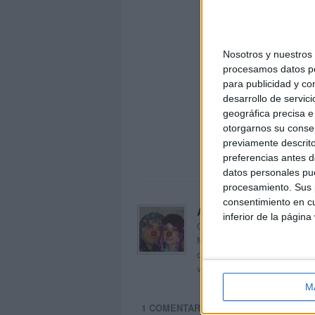
Nosotros y nuestro
procesamos datos per
para publicidad y co
desarrollo de servici
geográfica precisa e 
otorgarnos su conse
previamente descrito
preferencias antes d
datos personales pue
procesamiento. Sus p
consentimiento en cu
Acerca de orientacion
inferior de la página
Orientación Andújar no es sol
Maribel, que además de ser p
dentro del blog y en el cual,
voluntarios en sus meses de 
M
1 COMENTARIO