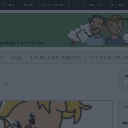
TEMÁTICAS
ESTIMULACION COGNITIVA
NEAE
NAVIDAD
ATENCIÓN
AS
NEAE
ESTIMULACION COGNITIVA
COMPRENSIÓN LEC
Bus
o, 2015
¿T
Int
sus