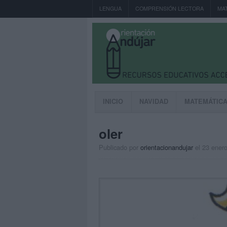
LENGUA
COMPRENSIÓN LECTORA
MA
INICIO
NAVIDAD
MATEMÁTIC
oler
Publicado por
orientacionandujar
el 23 ener