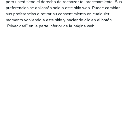
pero usted tiene el derecho de rechazar tal procesamiento. Sus
preferencias se aplicarán solo a este sitio web. Puede cambiar
sus preferencias o retirar su consentimiento en cualquier
Acerca de orientacionandujar
momento volviendo a este sitio y haciendo clic en el botón
Orientación Andújar no es solo un blog, es la apuesta
"Privacidad" en la parte inferior de la página web.
personal de dos profesores Ginés y Maribel, que
además de ser pareja, son los encargados de los
contenidos que encontramos dentro del blog y en el
cual, vuelcan la mayor parte del tiempo, que sus tareas
como docentes, y voluntarios en sus meses de verano
les permite.
DEJA UNA RESPUESTA
Tu dirección de correo electrónico no será
publicada.
Los campos obligatorios están marcados
con
*