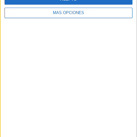
MÁS OPCIONES
Buscar
Buscar
¿TE GUSTA NUESTRO MATERIAL?
Introduce tu email para unirte a otros
80.860 suscriptores.