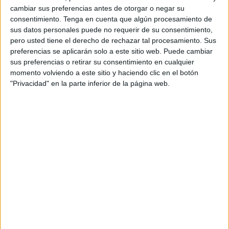
cambiar sus preferencias antes de otorgar o negar su
consentimiento.
Tenga en cuenta que algún procesamiento de
sus datos personales puede no requerir de su consentimiento,
pero usted tiene el derecho de rechazar tal procesamiento. Sus
Acerca de orientacionandujar
preferencias se aplicarán solo a este sitio web. Puede cambiar
Orientación Andújar no es solo un blog, es la apuesta
sus preferencias o retirar su consentimiento en cualquier
momento volviendo a este sitio y haciendo clic en el botón
personal de dos profesores Ginés y Maribel, que
"Privacidad" en la parte inferior de la página web.
además de ser pareja, son los encargados de los
contenidos que encontramos dentro del blog y en el
cual, vuelcan la mayor parte del tiempo, que sus tareas
como docentes, y voluntarios en sus meses de verano
les permite.
1 COMENTARIO
gina cortes
Publicado
1 julio, 2020 a las 5:59 PM