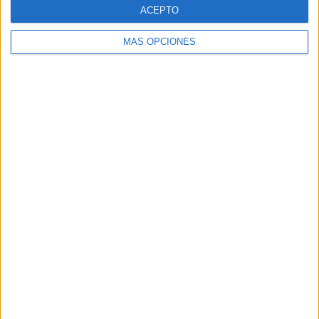
ACEPTO
MÁS OPCIONES
Buscar
Buscar
¿TE GUSTA NUESTRO MATERIAL?
Introduce tu email para unirte a otros
80.867 suscriptores.