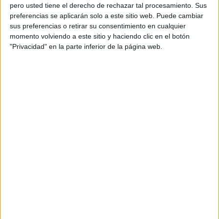
pero usted tiene el derecho de rechazar tal procesamiento. Sus
preferencias se aplicarán solo a este sitio web. Puede cambiar
sus preferencias o retirar su consentimiento en cualquier
momento volviendo a este sitio y haciendo clic en el botón
Acerca de orientacionandujar
"Privacidad" en la parte inferior de la página web.
Orientación Andújar no es solo un blog, es la apuesta
personal de dos profesores Ginés y Maribel, que
además de ser pareja, son los encargados de los
contenidos que encontramos dentro del blog y en el
cual, vuelcan la mayor parte del tiempo, que sus tareas
como docentes, y voluntarios en sus meses de verano
les permite.
DEJA UNA RESPUESTA
Tu dirección de correo electrónico no será
publicada.
Los campos obligatorios están marcados