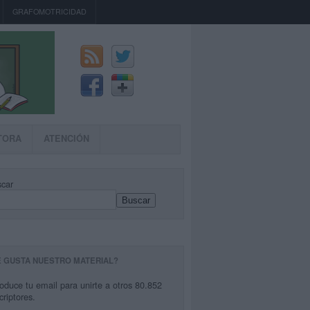
GRAFOMOTRICIDAD
TORA
ATENCIÓN
car
Buscar
E GUSTA NUESTRO MATERIAL?
roduce tu email para unirte a otros 80.852
criptores.