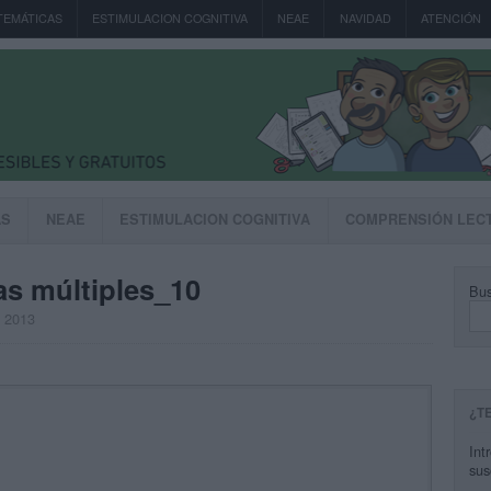
TEMÁTICAS
ESTIMULACION COGNITIVA
NEAE
NAVIDAD
ATENCIÓN
AS
NEAE
ESTIMULACION COGNITIVA
COMPRENSIÓN LEC
ias múltiples_10
Bus
, 2013
¿T
Int
sus