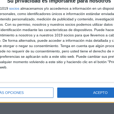
Su privacidad es importante para nosotros
s 1019
socios
almacenamos y/o accedemos a información en un disposit
sonales, como identificadores únicos e información estándar enviada 
ntenido personalizado, medición de publicidad y contenido, investigaci
os.
Con su permiso, nosotros y nuestros socios podemos utilizar datos 
identificación mediante las características de dispositivos. Puede hacer
ntimiento a nosotros y a nuestros 1019 socios para que llevemos a ca
. De forma alternativa, puede acceder a información más detallada y 
e otorgar o negar su consentimiento.
Tenga en cuenta que algún proc
de no requerir de su consentimiento, pero usted tiene el derecho de r
referencias se aplicarán solo a este sitio web. Puede cambiar sus pref
andujar
alquier momento volviendo a este sitio y haciendo clic en el botón "Pri
o un blog, es la apuesta personal de dos profesores Ginés y
 web.
areja, son los encargados de los contenidos que encontramos
 vuelcan la mayor parte del tiempo, que sus tareas como docentes, y
verano les permite.
ÁS OPCIONES
ACEPTO