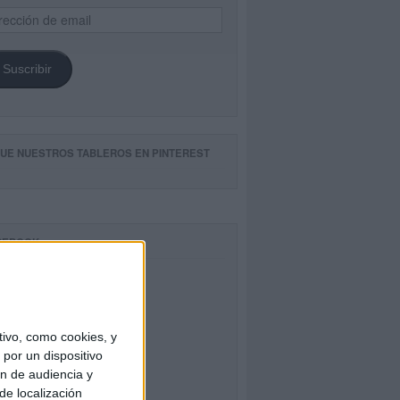
ección
il
Suscribir
GUE NUESTROS TABLEROS EN PINTEREST
CEBOOK
ivo, como cookies, y
por un dispositivo
ón de audiencia y
de localización