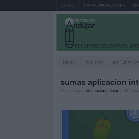
LENGUA
COMPRENSIÓN LECTORA
MA
INICIO
NAVIDAD
MATEMÁTIC
sumas aplicacion int
Publicado por
orientacionandujar
el 22 ener