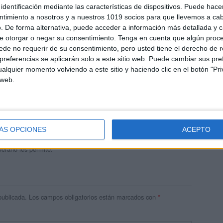
identificación mediante las características de dispositivos. Puede hacer
ntimiento a nosotros y a nuestros 1019 socios para que llevemos a ca
. De forma alternativa, puede acceder a información más detallada y 
e otorgar o negar su consentimiento.
Tenga en cuenta que algún proc
de no requerir de su consentimiento, pero usted tiene el derecho de r
referencias se aplicarán solo a este sitio web. Puede cambiar sus pref
alquier momento volviendo a este sitio y haciendo clic en el botón "Pri
 web.
andujar
o un blog, es la apuesta personal de dos profesores Ginés y
areja, son los encargados de los contenidos que encontramos
ÁS OPCIONES
ACEPTO
 vuelcan la mayor parte del tiempo, que sus tareas como docentes, y
verano les permite.
publicada.
Los campos obligatorios están marcados con
*