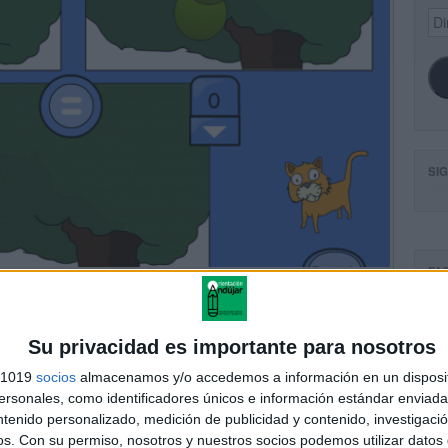
Dir
de
ema
SI
FA
Su privacidad es importante para nosotros
s 1019
socios
almacenamos y/o accedemos a información en un disposit
sonales, como identificadores únicos e información estándar enviada 
ntenido personalizado, medición de publicidad y contenido, investigaci
os.
Con su permiso, nosotros y nuestros socios podemos utilizar datos 