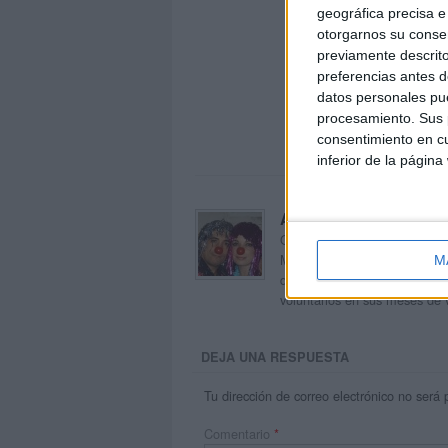
geográfica precisa e 
otorgarnos su conse
previamente descrito
preferencias antes d
datos personales pue
procesamiento. Sus p
consentimiento en cu
inferior de la página
Acerca de orientacion
Orientación Andújar no es sol
Maribel, que además de ser p
M
dentro del blog y en el cual,
voluntarios en sus meses de 
DEJA UNA RESPUESTA
Tu dirección de correo electrónico no será 
Comentario
*