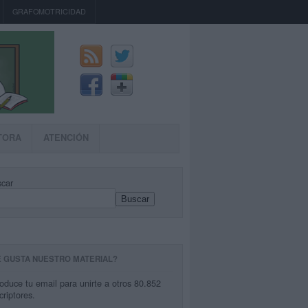
GRAFOMOTRICIDAD
TORA
ATENCIÓN
car
Buscar
E GUSTA NUESTRO MATERIAL?
roduce tu email para unirte a otros 80.852
criptores.