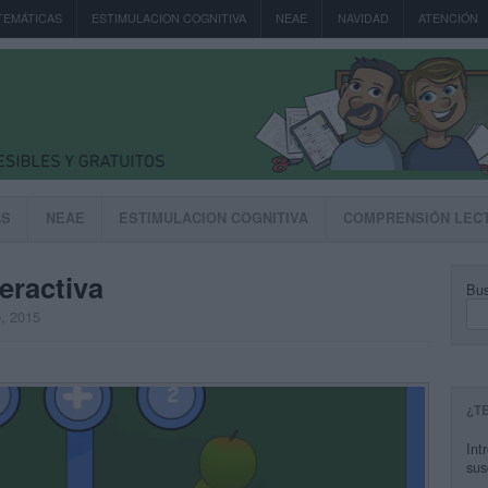
TEMÁTICAS
ESTIMULACION COGNITIVA
NEAE
NAVIDAD
ATENCIÓN
AS
NEAE
ESTIMULACION COGNITIVA
COMPRENSIÓN LEC
eractiva
Bus
o, 2015
¿T
Int
sus