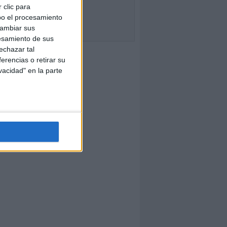
 clic para
bo el procesamiento
cambiar sus
esamiento de sus
echazar tal
erencias o retirar su
vacidad" en la parte