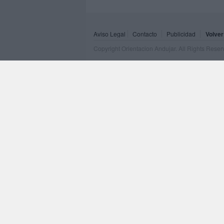
Aviso Legal
Contacto
Publicidad
Volver
Copyright Orientacion Andujar. All Rights Rese