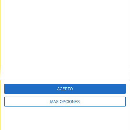
¿TE GUSTA NUESTRO MATERIAL?
Introduce tu email para unirte a otros
80.859 suscriptores.
Dirección
de
email
Suscribir
ACEPTO
MÁS OPCIONES
SIGUE NUESTROS TABLEROS EN
PINTEREST