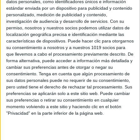
datos personales, como identificadores únicos e información
estándar enviada por un dispositivo para publicidad y contenido
Diseñar Situaciones de Aprendizaje
personalizado, medición de publicidad y contenido,
completa guía + plantillas y ejemplos
investigación de audiencia y desarrollo de servicios.
Con su
Publicado el 17 septiembre, 2024
permiso, nosotros y nuestros socios podemos utilizar datos de
localización geográfica precisa e identificación mediante las
El desarrollo de las competencias clave del Perfil de
características de dispositivos. Puede hacer clic para otorgarnos
salida del alumnado al término de la enseñanza
su consentimiento a nosotros y a nuestros 1019 socios para
básica, que se concretan en las competencias
que llevemos a cabo el procesamiento previamente descrito. De
específicas de área de la etapa, […]
forma alternativa, puede acceder a información más detallada y
cambiar sus preferencias antes de otorgar o negar su
SEGUIR LEYENDO
consentimiento.
Tenga en cuenta que algún procesamiento de
sus datos personales puede no requerir de su consentimiento,
pero usted tiene el derecho de rechazar tal procesamiento. Sus
preferencias se aplicarán solo a este sitio web. Puede cambiar
sus preferencias o retirar su consentimiento en cualquier
momento volviendo a este sitio y haciendo clic en el botón
Buscar
"Privacidad" en la parte inferior de la página web.
Buscar