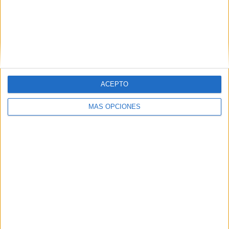
Buscar
Buscar
ACEPTO
MÁS OPCIONES
¿TE GUSTA NUESTRO MATERIAL?
Introduce tu email para unirte a otros
80.852 suscriptores.
Dirección
de
email
Suscribir