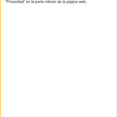
"Privacidad" en la parte inferior de la página web.
Modelo-tipo de Adaptación Curricular No
Significativa (ACNS) para Educación
Primaria
Publicado el 11 mayo, 2017
Desde el EOE especializado de Jaén y concretamente
desde el área de trastornos graves de conducta, su
responsable Carmen Ongallo ha realizado un
interesante modelo de Adaptación Curricular No
Significativa, al […]
SEGUIR LEYENDO