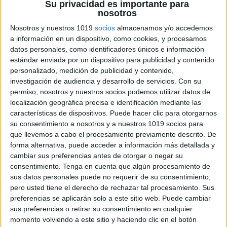
Su privacidad es importante para
nosotros
Adaptaciones curriculares ALJIBE para
Nosotros y nuestros 1019
socios
almacenamos y/o accedemos
toda la ESO NIVEL 1 atención a la
a información en un dispositivo, como cookies, y procesamos
diversidad
datos personales, como identificadores únicos e información
estándar enviada por un dispositivo para publicidad y contenido
Publicado el 20 septiembre, 2017
personalizado, medición de publicidad y contenido,
Desde orientación Andújar, venimos empleando en el
investigación de audiencia y desarrollo de servicios.
Con su
trabajo con nuestros alumnos, con algún desfase
permiso, nosotros y nuestros socios podemos utilizar datos de
curricular (ACNS o ACIS) y con programas de refuerzo
localización geográfica precisa e identificación mediante las
características de dispositivos. Puede hacer clic para otorgarnos
unos materiales de primer nivel realizados por […]
su consentimiento a nosotros y a nuestros 1019 socios para
que llevemos a cabo el procesamiento previamente descrito. De
SEGUIR LEYENDO
forma alternativa, puede acceder a información más detallada y
cambiar sus preferencias antes de otorgar o negar su
consentimiento.
Tenga en cuenta que algún procesamiento de
sus datos personales puede no requerir de su consentimiento,
pero usted tiene el derecho de rechazar tal procesamiento. Sus
preferencias se aplicarán solo a este sitio web. Puede cambiar
sus preferencias o retirar su consentimiento en cualquier
momento volviendo a este sitio y haciendo clic en el botón