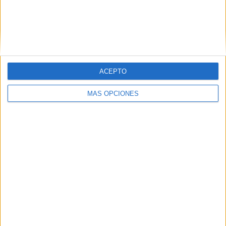
personal. Estas fortalezas no solo […]
SEGUIR LEYENDO
ACEPTO
MÁS OPCIONES