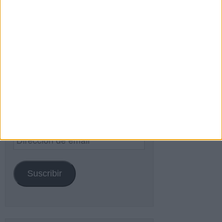
Buscar
Buscar
¿TE GUSTA NUESTRO MATERIAL?
Introduce tu email para unirte a otros
80.871 suscriptores.
Dirección
de
email
Suscribir