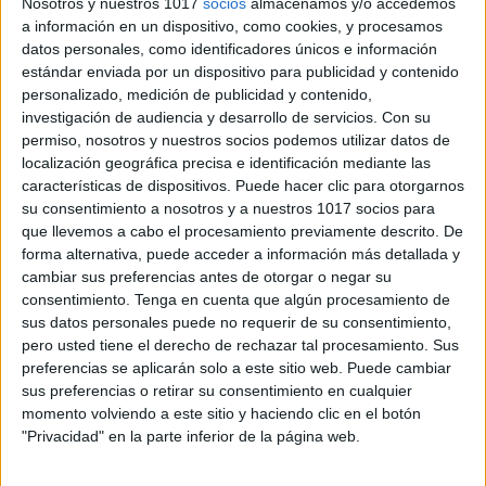
Nosotros y nuestros 1017
socios
almacenamos y/o accedemos
a información en un dispositivo, como cookies, y procesamos
datos personales, como identificadores únicos e información
estándar enviada por un dispositivo para publicidad y contenido
personalizado, medición de publicidad y contenido,
investigación de audiencia y desarrollo de servicios.
Con su
permiso, nosotros y nuestros socios podemos utilizar datos de
localización geográfica precisa e identificación mediante las
Trabajamos las emociones dímelo con
características de dispositivos. Puede hacer clic para otorgarnos
una canción
su consentimiento a nosotros y a nuestros 1017 socios para
Publicado el 26 mayo, 2025
que llevemos a cabo el procesamiento previamente descrito. De
forma alternativa, puede acceder a información más detallada y
Este recurso creativo y musical propone expresar
cambiar sus preferencias antes de otorgar o negar su
emociones a través de canciones, favoreciendo la
consentimiento.
Tenga en cuenta que algún procesamiento de
comunicación emocional, el autoconocimiento y la
sus datos personales puede no requerir de su consentimiento,
empatía. Una propuesta perfecta para actividades de
pero usted tiene el derecho de rechazar tal procesamiento. Sus
tutoría, educación emocional […]
preferencias se aplicarán solo a este sitio web. Puede cambiar
sus preferencias o retirar su consentimiento en cualquier
SEGUIR LEYENDO
momento volviendo a este sitio y haciendo clic en el botón
"Privacidad" en la parte inferior de la página web.