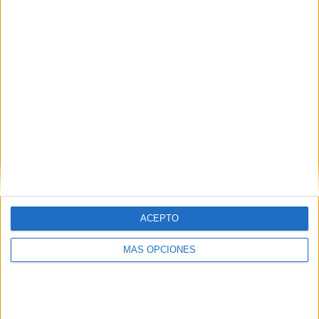
¿TE GUSTA NUESTRO MATERIAL?
Introduce tu email para unirte a otros
80.870 suscriptores.
Dirección
de
email
Suscribir
ACEPTO
MÁS OPCIONES
SIGUE NUESTROS TABLEROS EN
PINTEREST