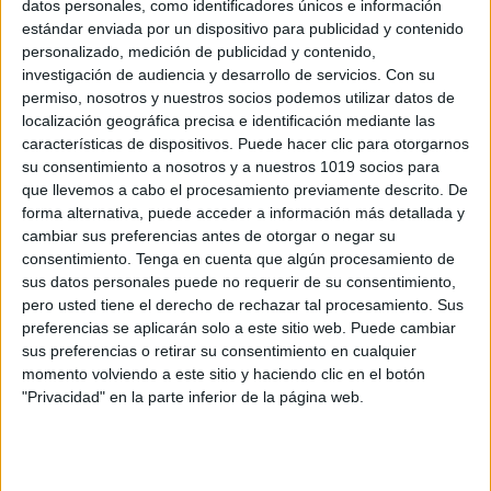
Cromos para colorear Álbum de estrellas
datos personales, como identificadores únicos e información
estándar enviada por un dispositivo para publicidad y contenido
del Mundial 2026
personalizado, medición de publicidad y contenido,
Publicado el 6 junio, 2026
investigación de audiencia y desarrollo de servicios.
Con su
Este álbum de estrellas del Mundial 2026 reúne
permiso, nosotros y nuestros socios podemos utilizar datos de
localización geográfica precisa e identificación mediante las
ilustraciones listas para colorear inspiradas en
características de dispositivos. Puede hacer clic para otorgarnos
algunos de los futbolistas más destacados del torneo.
su consentimiento a nosotros y a nuestros 1019 socios para
Cada cromo se convierte en una oportunidad para
que llevemos a cabo el procesamiento previamente descrito. De
aprender, coleccionar […]
forma alternativa, puede acceder a información más detallada y
cambiar sus preferencias antes de otorgar o negar su
SEGUIR LEYENDO
consentimiento.
Tenga en cuenta que algún procesamiento de
sus datos personales puede no requerir de su consentimiento,
pero usted tiene el derecho de rechazar tal procesamiento. Sus
preferencias se aplicarán solo a este sitio web. Puede cambiar
sus preferencias o retirar su consentimiento en cualquier
momento volviendo a este sitio y haciendo clic en el botón
Buscar
"Privacidad" en la parte inferior de la página web.
Buscar