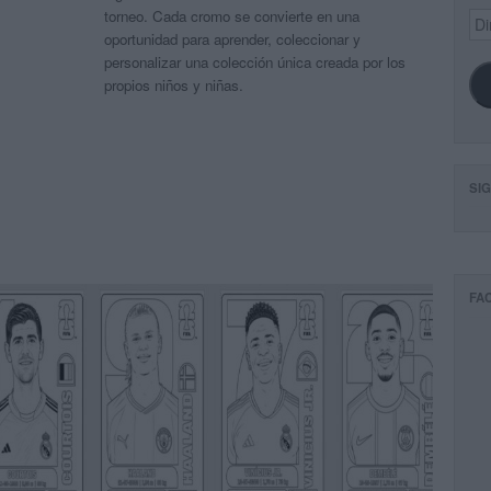
torneo. Cada cromo se convierte en una
Dir
de
oportunidad para aprender, coleccionar y
ema
personalizar una colección única creada por los
propios niños y niñas.
SI
FA