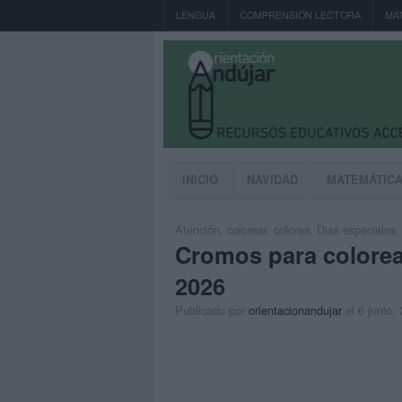
LENGUA
COMPRENSIÓN LECTORA
MA
INICIO
NAVIDAD
MATEMÁTIC
Atención
,
colorear
,
colores
,
Dias especiales
Cromos para colorea
2026
Publicado por
orientacionandujar
el 6 junio,