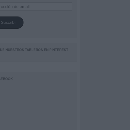
ección
il
Suscribir
GUE NUESTROS TABLEROS EN PINTEREST
CEBOOK