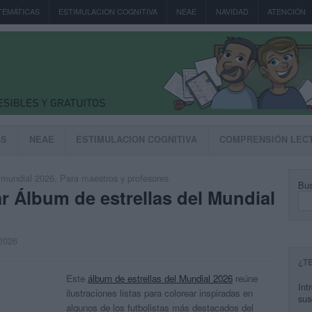
TEMÁTICAS
ESTIMULACION COGNITIVA
NEAE
NAVIDAD
ATENCIÓN
AS
NEAE
ESTIMULACION COGNITIVA
COMPRENSIÓN LEC
,
mundial 2026
,
Para maestros y profesores
Bus
r Álbum de estrellas del Mundial
 2026
¿T
Este
álbum de estrellas del Mundial 2026
reúne
Int
ilustraciones listas para colorear inspiradas en
sus
algunos de los futbolistas más destacados del