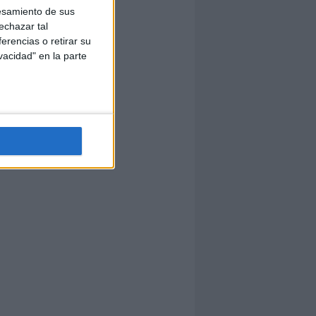
esamiento de sus
echazar tal
erencias o retirar su
vacidad" en la parte