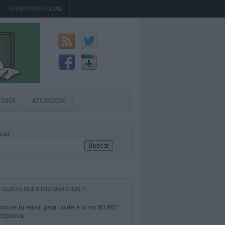
GRAFOMOTRICIDAD
TORA
ATENCIÓN
car
Buscar
E GUSTA NUESTRO MATERIAL?
roduce tu email para unirte a otros 80.867
criptores.