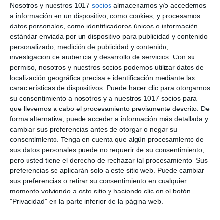
Nosotros y nuestros 1017
socios
almacenamos y/o accedemos
a información en un dispositivo, como cookies, y procesamos
datos personales, como identificadores únicos e información
estándar enviada por un dispositivo para publicidad y contenido
personalizado, medición de publicidad y contenido,
investigación de audiencia y desarrollo de servicios.
Con su
permiso, nosotros y nuestros socios podemos utilizar datos de
localización geográfica precisa e identificación mediante las
características de dispositivos. Puede hacer clic para otorgarnos
su consentimiento a nosotros y a nuestros 1017 socios para
que llevemos a cabo el procesamiento previamente descrito. De
forma alternativa, puede acceder a información más detallada y
cambiar sus preferencias antes de otorgar o negar su
consentimiento.
Tenga en cuenta que algún procesamiento de
sus datos personales puede no requerir de su consentimiento,
pero usted tiene el derecho de rechazar tal procesamiento. Sus
preferencias se aplicarán solo a este sitio web. Puede cambiar
Alumnos con altas capacidades y
sus preferencias o retirar su consentimiento en cualquier
aprendizaje cooperativo
momento volviendo a este sitio y haciendo clic en el botón
Publicado el 28 julio, 2014
"Privacidad" en la parte inferior de la página web.
Gracias a la colaboración entre la Fundación Pryconsa