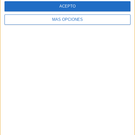
80.871 suscriptores.
ACEPTO
Dirección
MÁS OPCIONES
de
email
Suscribir
SIGUE NUESTROS TABLEROS EN
PINTEREST
FACEBOOK