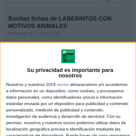
Bonitas fichas de LABERINTOS CON
MOTIVOS ANIMALES
Publicado el 3 marzo, 2025
Las actividades de laberintos son una excelente
herramienta para trabajar la motricidad de los niños.
Este mes te presentamos unas bonitas fichas de
laberintos con motivos de animales que ayudarán […]
Su privacidad es importante para
nosotros
SEGUIR LEYENDO
Nosotros y nuestros 1019
socios
almacenamos y/o accedemos
a información en un dispositivo, como cookies, y procesamos
datos personales, como identificadores únicos e información
estándar enviada por un dispositivo para publicidad y contenido
personalizado, medición de publicidad y contenido,
investigación de audiencia y desarrollo de servicios.
Con su
permiso, nosotros y nuestros socios podemos utilizar datos de
localización geográfica precisa e identificación mediante las
características de dispositivos. Puede hacer clic para otorgarnos