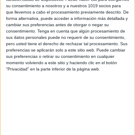
su consentimiento a nosotros y a nuestros 1019 socios para
que llevemos a cabo el procesamiento previamente descrito. De
forma alternativa, puede acceder a información más detallada y
cambiar sus preferencias antes de otorgar o negar su
consentimiento.
Tenga en cuenta que algún procesamiento de
sus datos personales puede no requerir de su consentimiento,
Bonitas fichas de GRAFOMOTRICIDAD:
pero usted tiene el derecho de rechazar tal procesamiento. Sus
traza y colorea
preferencias se aplicarán solo a este sitio web. Puede cambiar
Publicado el 3 marzo, 2025
sus preferencias o retirar su consentimiento en cualquier
momento volviendo a este sitio y haciendo clic en el botón
Las actividades de grafomotricidad son esenciales
"Privacidad" en la parte inferior de la página web.
para el desarrollo cognitivo y motriz de los niños. Este
mes te presentamos unas bonitas fichas de
grafomotricidad en las que los alumnos podrán […]
SEGUIR LEYENDO