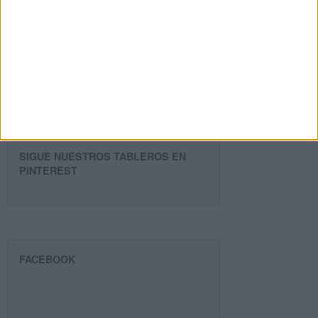
Dirección
de
email
Suscribir
SIGUE NUESTROS TABLEROS EN
PINTEREST
FACEBOOK