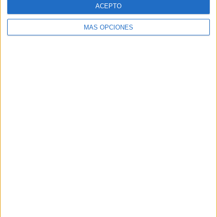
ACEPTO
SEGUIR LEYENDO
MÁS OPCIONES
RECONOCIMIENTO DE LETRAS Y
ATENCIÓN EN INFANTIL BONITAS
ACTIVIDADES
Publicado el 29 abril, 2024
En la etapa infantil, aprender a reconocer letras y
desarrollar la atención son pilares fundamentales para