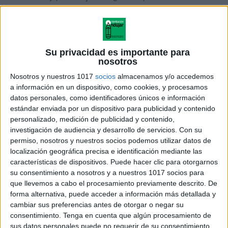
aprendizaje una experiencia alegre y atractiva.
Además, proporcionamos sugerencias sobre cómo
los padres y educadores pueden ampliar estas
actividades, como crear historias alrededor de las
Su privacidad es importante para
nosotros
letras o incorporar canciones que refuercen el
Nosotros y nuestros 1017
socios
almacenamos y/o accedemos
alfabeto y sus sonidos.
a información en un dispositivo, como cookies, y procesamos
datos personales, como identificadores únicos e información
Te invitamos a descargar y explorar las «Bonitas
estándar enviada por un dispositivo para publicidad y contenido
Actividades para el Reconocimiento de Letras y
personalizado, medición de publicidad y contenido,
investigación de audiencia y desarrollo de servicios.
Con su
Atención en Infantil» desde
Orientación Andujar
.
permiso, nosotros y nuestros socios podemos utilizar datos de
Estas herramientas son perfectas para utilizar en
localización geográfica precisa e identificación mediante las
casa o en el aula y son una excelente manera de
características de dispositivos. Puede hacer clic para otorgarnos
preparar a los niños para el éxito en la lectura y
su consentimiento a nosotros y a nuestros 1017 socios para
que llevemos a cabo el procesamiento previamente descrito. De
escritura.
forma alternativa, puede acceder a información más detallada y
cambiar sus preferencias antes de otorgar o negar su
consentimiento.
Tenga en cuenta que algún procesamiento de
sus datos personales puede no requerir de su consentimiento,